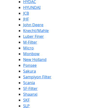
HYDAC
HYUNDAI
JCB
JHF
John Deere
Knecht/Mahle
Luber Finer
M-Filter
Micro
Monbow
New Holland
Ponsee
Sakura
Sampiyon Filter
Scania
SF-Filter
Shaanxi
SKF
SLP