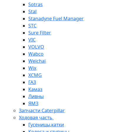
Sotras
Stal
Stanadyne Fuel Manager
STC
Sure Filter
VIC
VOLVO
Wabco
Weichai
Wix
XCMG
ГАЗ
Камаз
Ливны
ЯМЗ
Запчасти Caterpillar
Ходовая часть
Гусеницы,катки
Колеса и ступицы