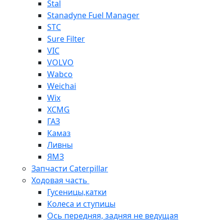
Stal
Stanadyne Fuel Manager
STC
Sure Filter
VIC
VOLVO
Wabco
Weichai
Wix
XCMG
ГАЗ
Камаз
Ливны
ЯМЗ
Запчасти Caterpillar
Ходовая часть
Гусеницы,катки
Колеса и ступицы
Ось передняя, задняя не ведущая