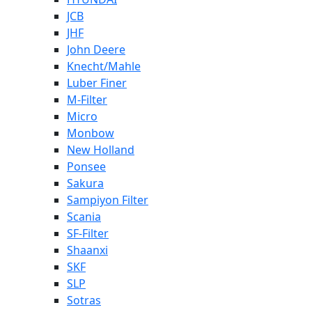
JCB
JHF
John Deere
Knecht/Mahle
Luber Finer
M-Filter
Micro
Monbow
New Holland
Ponsee
Sakura
Sampiyon Filter
Scania
SF-Filter
Shaanxi
SKF
SLP
Sotras