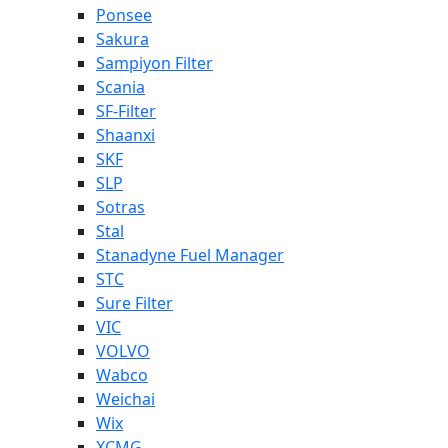
Ponsee
Sakura
Sampiyon Filter
Scania
SF-Filter
Shaanxi
SKF
SLP
Sotras
Stal
Stanadyne Fuel Manager
STC
Sure Filter
VIC
VOLVO
Wabco
Weichai
Wix
XCMG