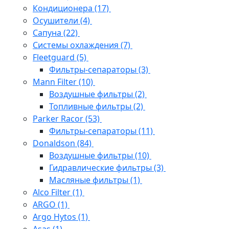
Кондиционера
(17)
Осушители
(4)
Сапуна
(22)
Системы охлаждения
(7)
Fleetguard
(5)
Фильтры-сепараторы
(3)
Mann Filter
(10)
Воздушные фильтры
(2)
Топливные фильтры
(2)
Parker Racor
(53)
Фильтры-сепараторы
(11)
Donaldson
(84)
Воздушные фильтры
(10)
Гидравлические фильтры
(3)
Масляные фильтры
(1)
Alco Filter
(1)
ARGO
(1)
Argo Hytos
(1)