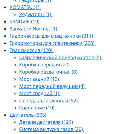
Редукторы
(1)
KOMATSU
(1)
Редукторы
(1)
SANDVIK
(19)
Запчасти Normet
(1)
Гидронасосы для спецтехники
(311)
Гидромоторы для спецтехники
(223)
Трансмиссия
(120)
Гидравлический привод мостов
(5)
Коробка передач
(20)
Коробка раздаточная
(8)
Мост задний
(19)
Мост передний ведущий
(4)
Мост средний
(1)
Передача карданная
(52)
Сцепление
(10)
Двигатель
(305)
Детали двигателя
(124)
Система выпуска газов
(20)