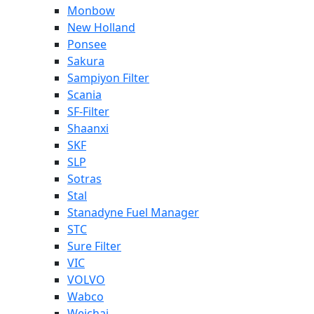
Monbow
New Holland
Ponsee
Sakura
Sampiyon Filter
Scania
SF-Filter
Shaanxi
SKF
SLP
Sotras
Stal
Stanadyne Fuel Manager
STC
Sure Filter
VIC
VOLVO
Wabco
Weichai