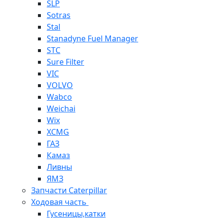
SLP
Sotras
Stal
Stanadyne Fuel Manager
STC
Sure Filter
VIC
VOLVO
Wabco
Weichai
Wix
XCMG
ГАЗ
Камаз
Ливны
ЯМЗ
Запчасти Caterpillar
Ходовая часть
Гусеницы,катки