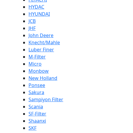
HYDAC
HYUNDAI
JCB
JHF
John Deere
Knecht/Mahle
Luber Finer
M-Filter
Micro
Monbow
New Holland
Ponsee
Sakura
Sampiyon Filter
Scania
SF-Filter
Shaanxi
SKF