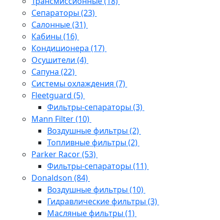
Трансмиссионные
(18)
Сепараторы
(23)
Салонные
(31)
Кабины
(16)
Кондиционера
(17)
Осушители
(4)
Сапуна
(22)
Системы охлаждения
(7)
Fleetguard
(5)
Фильтры-сепараторы
(3)
Mann Filter
(10)
Воздушные фильтры
(2)
Топливные фильтры
(2)
Parker Racor
(53)
Фильтры-сепараторы
(11)
Donaldson
(84)
Воздушные фильтры
(10)
Гидравлические фильтры
(3)
Масляные фильтры
(1)