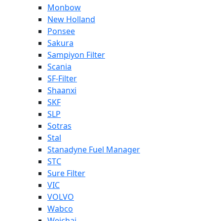
Monbow
New Holland
Ponsee
Sakura
Sampiyon Filter
Scania
SF-Filter
Shaanxi
SKF
SLP
Sotras
Stal
Stanadyne Fuel Manager
STC
Sure Filter
VIC
VOLVO
Wabco
Weichai