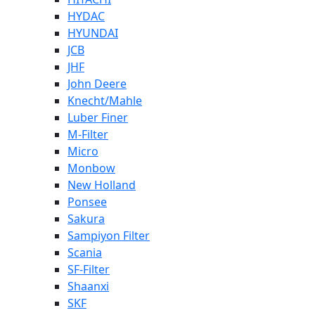
HYDAC
HYUNDAI
JCB
JHF
John Deere
Knecht/Mahle
Luber Finer
M-Filter
Micro
Monbow
New Holland
Ponsee
Sakura
Sampiyon Filter
Scania
SF-Filter
Shaanxi
SKF