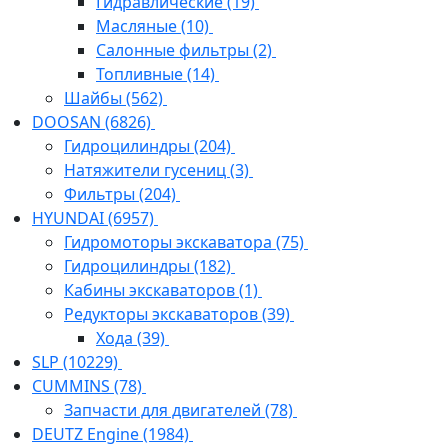
Гидравлические
(19)
Масляные
(10)
Салонные фильтры
(2)
Топливные
(14)
Шайбы
(562)
DOOSAN
(6826)
Гидроцилиндры
(204)
Натяжители гусениц
(3)
Фильтры
(204)
HYUNDAI
(6957)
Гидромоторы экскаватора
(75)
Гидроцилиндры
(182)
Кабины экскаваторов
(1)
Редукторы экскаваторов
(39)
Хода
(39)
SLP
(10229)
CUMMINS
(78)
Запчасти для двигателей
(78)
DEUTZ Engine
(1984)