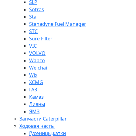
SLP
Sotras
Stal
Stanadyne Fuel Manager
STC
Sure Filter
VIC
VOLVO
Wabco
Weichai
Wix
XCMG
ГАЗ
Камаз
Ливны
ЯМЗ
Запчасти Caterpillar
Ходовая часть
Гусеницы,катки