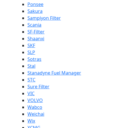
Ponsee
Sakura
Sampiyon Filter
Scania
SF-Filter
Shaanxi
SKF
SLP
Sotras
Stal
Stanadyne Fuel Manager
STC
Sure Filter
VIC
VOLVO
Wabco
Weichai
Wix
XCMG