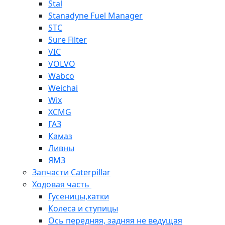
Stal
Stanadyne Fuel Manager
STC
Sure Filter
VIC
VOLVO
Wabco
Weichai
Wix
XCMG
ГАЗ
Камаз
Ливны
ЯМЗ
Запчасти Caterpillar
Ходовая часть
Гусеницы,катки
Колеса и ступицы
Ось передняя, задняя не ведущая