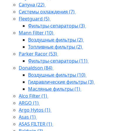
Сапуна
(22)
Системы охлаждения
(7)
Fleetguard
(5)
Фильтры-сепараторы
(3)
Mann Filter
(10)
Воздушные фильтры
(2)
Топливные фильтры
(2)
Parker Racor
(53)
Фильтры-сепараторы
(11)
Donaldson
(84)
Воздушные фильтры
(10)
Гидравлические фильтры
(3)
Масляные фильтры
(1)
Alco Filter
(1)
ARGO
(1)
Argo Hytos
(1)
Asas
(1)
ASAS FILTER
(1)