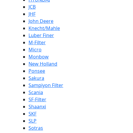
JCB
JHF
John Deere
Knecht/Mahle
Luber Finer
M-Filter
Micro
Monbow
New Holland
Ponsee
Sakura
Sampiyon Filter
Scania
SF-Filter
Shaanxi
SKF
SLP
Sotras