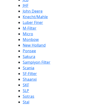
JHF
John Deere
Knecht/Mahle
Luber Finer
M-Filter
Micro
Monbow
New Holland
Ponsee
Sakura
Sampiyon Filter
Scania
SF-Filter
Shaanxi
SKF
SLP
Sotras
Stal