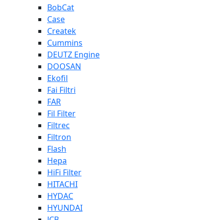
BobCat
Case
Createk
Cummins
DEUTZ Engine
DOOSAN
Ekofil
Fai Filtri
FAR
Fil Filter
Filtrec
Filtron
Flash
Hepa
HiFi Filter
HITACHI
HYDAC
HYUNDAI
JCB