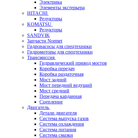
Электрика
Элементы экстерьера
HITACHI
Редукторы
KOMATSU
Редукторы
SANDVIK
Запчасти Normet
Гидронасосы для спецтехники
Гидромоторы для спецтехники
Трансмиссия
Гидравлический привод мостов
Коробка передач
Коробка раздаточная
Мост задний
Мост передний ведущий
Мост средний
Передача карданная
Сцепление
Двигатель
Детали двигателя
Система выпуска газов
Система охлаждения
Система питания
Система смазки