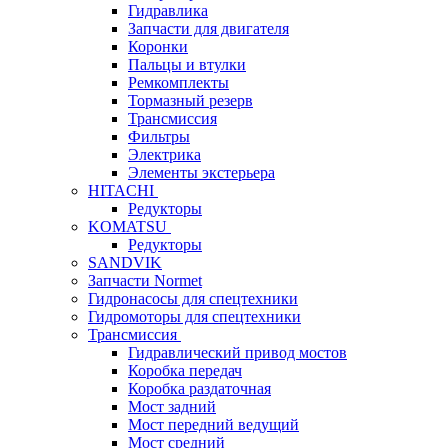
Гидравлика
Запчасти для двигателя
Коронки
Пальцы и втулки
Ремкомплекты
Тормазный резерв
Трансмиссия
Фильтры
Электрика
Элементы экстерьера
HITACHI
Редукторы
KOMATSU
Редукторы
SANDVIK
Запчасти Normet
Гидронасосы для спецтехники
Гидромоторы для спецтехники
Трансмиссия
Гидравлический привод мостов
Коробка передач
Коробка раздаточная
Мост задний
Мост передний ведущий
Мост средний