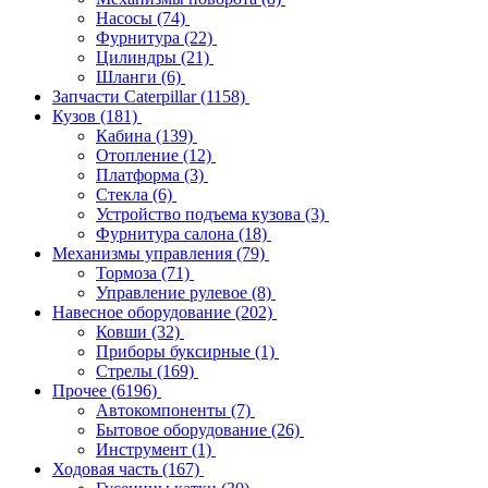
Насосы
(74)
Фурнитура
(22)
Цилиндры
(21)
Шланги
(6)
Запчасти Caterpillar
(1158)
Кузов
(181)
Кабина
(139)
Отопление
(12)
Платформа
(3)
Стекла
(6)
Устройство подъема кузова
(3)
Фурнитура салона
(18)
Механизмы управления
(79)
Тормоза
(71)
Управление рулевое
(8)
Навесное оборудование
(202)
Ковши
(32)
Приборы буксирные
(1)
Стрелы
(169)
Прочее
(6196)
Автокомпоненты
(7)
Бытовое оборудование
(26)
Инструмент
(1)
Ходовая часть
(167)