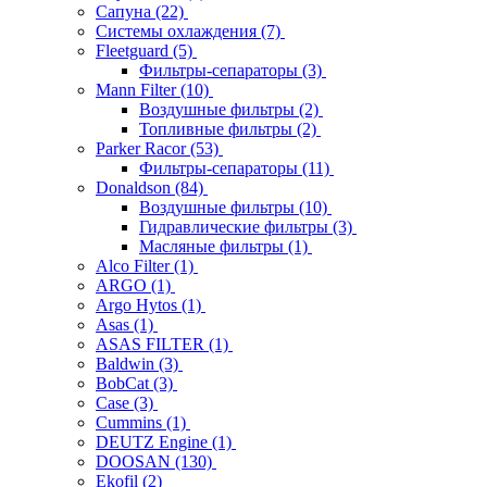
Сапуна
(22)
Системы охлаждения
(7)
Fleetguard
(5)
Фильтры-сепараторы
(3)
Mann Filter
(10)
Воздушные фильтры
(2)
Топливные фильтры
(2)
Parker Racor
(53)
Фильтры-сепараторы
(11)
Donaldson
(84)
Воздушные фильтры
(10)
Гидравлические фильтры
(3)
Масляные фильтры
(1)
Alco Filter
(1)
ARGO
(1)
Argo Hytos
(1)
Asas
(1)
ASAS FILTER
(1)
Baldwin
(3)
BobCat
(3)
Case
(3)
Cummins
(1)
DEUTZ Engine
(1)
DOOSAN
(130)
Ekofil
(2)