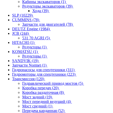
Кабины экскаваторов
(1)
Редукторы экскаваторов
(39)
Хода
(39)
SLP
(10229)
CUMMINS
(78)
Запчасти для двигателей
(78)
DEUTZ Engine
(1984)
JCB
(244)
531 70 AGRI
(5)
HITACHI
(1)
Редукторы
(1)
KOMATSU
(1)
Редукторы
(1)
SANDVIK
(19)
Запчасти Normet
(1)
Гидронасосы для спецтехники
(311)
Гидромоторы для спецтехники
(223)
Трансмиссия
(120)
Гидравлический привод мостов
(5)
Коробка передач
(20)
Коробка раздаточная
(8)
Мост задний
(19)
Мост передний ведущий
(4)
Мост средний
(1)
Передача карданная
(52)