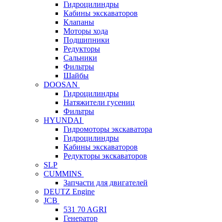
Гидроцилиндры
Кабины экскаваторов
Клапаны
Моторы хода
Подшипники
Редукторы
Сальники
Фильтры
Шайбы
DOOSAN
Гидроцилиндры
Натяжители гусениц
Фильтры
HYUNDAI
Гидромоторы экскаватора
Гидроцилиндры
Кабины экскаваторов
Редукторы экскаваторов
SLP
CUMMINS
Запчасти для двигателей
DEUTZ Engine
JCB
531 70 AGRI
Генератор