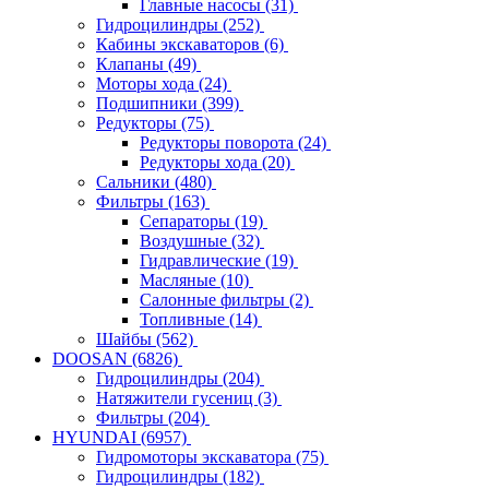
Главные насосы
(31)
Гидроцилиндры
(252)
Кабины экскаваторов
(6)
Клапаны
(49)
Моторы хода
(24)
Подшипники
(399)
Редукторы
(75)
Редукторы поворота
(24)
Редукторы хода
(20)
Сальники
(480)
Фильтры
(163)
Cепараторы
(19)
Воздушные
(32)
Гидравлические
(19)
Масляные
(10)
Салонные фильтры
(2)
Топливные
(14)
Шайбы
(562)
DOOSAN
(6826)
Гидроцилиндры
(204)
Натяжители гусениц
(3)
Фильтры
(204)
HYUNDAI
(6957)
Гидромоторы экскаватора
(75)
Гидроцилиндры
(182)