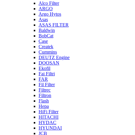
Alco Filter
ARGO
Argo Hytos
Asas
ASAS FILTER
Baldwin
BobCat
Case
Createk
Cummins
DEUTZ Engine
DOOSAN
Ekofil
Fai Filtri
FAR
Fil Filter
Filtrec
Filtron
Flash
Hepa
HiFi Filter
HITACHI
HYDAC
HYUNDAI
JCB