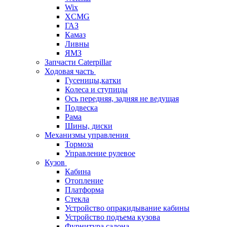
Wix
XCMG
ГАЗ
Камаз
Ливны
ЯМЗ
Запчасти Caterpillar
Ходовая часть
Гусеницы,катки
Колеса и ступицы
Ось передняя, задняя не ведущая
Подвеска
Рама
Шины, диски
Механизмы управления
Тормоза
Управление рулевое
Кузов
Кабина
Отопление
Платформа
Стекла
Устройство опракидывание кабины
Устройство подъема кузова
Фурнитура салона