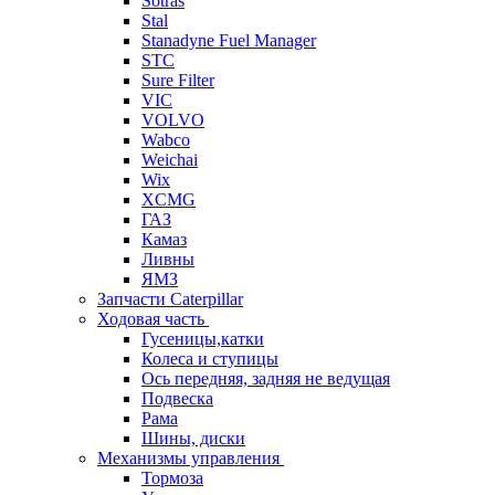
Sotras
Stal
Stanadyne Fuel Manager
STC
Sure Filter
VIC
VOLVO
Wabco
Weichai
Wix
XCMG
ГАЗ
Камаз
Ливны
ЯМЗ
Запчасти Caterpillar
Ходовая часть
Гусеницы,катки
Колеса и ступицы
Ось передняя, задняя не ведущая
Подвеска
Рама
Шины, диски
Механизмы управления
Тормоза