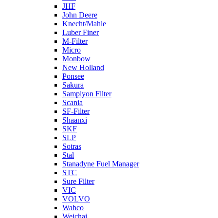
JHF
John Deere
Knecht/Mahle
Luber Finer
M-Filter
Micro
Monbow
New Holland
Ponsee
Sakura
Sampiyon Filter
Scania
SF-Filter
Shaanxi
SKF
SLP
Sotras
Stal
Stanadyne Fuel Manager
STC
Sure Filter
VIC
VOLVO
Wabco
Weichai