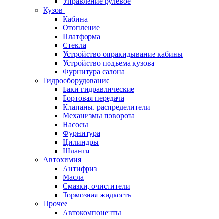
Управление рулевое
Кузов
Кабина
Отопление
Платформа
Стекла
Устройство опракидывание кабины
Устройство подъема кузова
Фурнитура салона
Гидрооборудование
Баки гидравлические
Бортовая передача
Клапаны, распределители
Механизмы поворота
Насосы
Фурнитура
Цилиндры
Шланги
Автохимия
Антифриз
Масла
Смазки, очистители
Тормозная жидкость
Прочее
Автокомпоненты