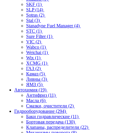
SKF
(1)
SLP
(14)
Sotras
(2)
Stal
(3)
Stanadyne Fuel Manager
(4)
STC
(1)
Sure Filter
(1)
VIC
(2)
Wabco
(1)
Weichai
(1)
Wix
(1)
XCMG
(1)
ГАЗ
(2)
Камаз
(5)
Ливны
(3)
ЯМЗ
(5)
Автохимия
(19)
Антифриз
(11)
Масла
(6)
Смазки, очистители
(2)
Гидрооборудование
(294)
Баки гидравлические
(11)
Бортовая передача
(130)
Клапаны, распределители
(22)
Механизмы поворота
(8)