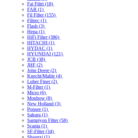
Fai Filtri
(18)
FAR
(1)
Fil Filter
(155)
Filtrec
(1)
Flash
(3)
Hepa
(1)
HiFi Filter
(386)
HITACHI
(1)
HYDAC
(1)
HYUNDAI
(121)
JCB
(38)
JHF
(2)
John Deere
(2)
Knecht/Mahle
(4)
Luber Finer
(2)
M-Filter
(1)
Micro
(6)
Monbow
(8)
New Holland
(3)
Ponsee
(1)
Sakura
(1)
Sampiyon Filter
(58)
Scania
(1)
SF-Filter
(34)
Shaanxi
(1)