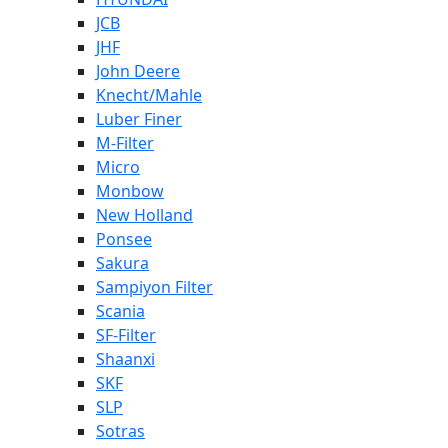
JCB
JHF
John Deere
Knecht/Mahle
Luber Finer
M-Filter
Micro
Monbow
New Holland
Ponsee
Sakura
Sampiyon Filter
Scania
SF-Filter
Shaanxi
SKF
SLP
Sotras