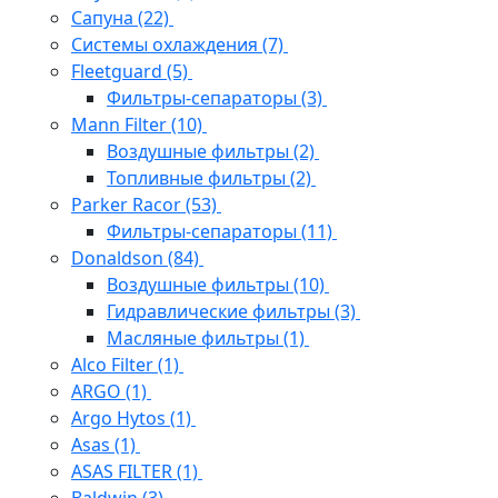
Сапуна
(22)
Системы охлаждения
(7)
Fleetguard
(5)
Фильтры-сепараторы
(3)
Mann Filter
(10)
Воздушные фильтры
(2)
Топливные фильтры
(2)
Parker Racor
(53)
Фильтры-сепараторы
(11)
Donaldson
(84)
Воздушные фильтры
(10)
Гидравлические фильтры
(3)
Масляные фильтры
(1)
Alco Filter
(1)
ARGO
(1)
Argo Hytos
(1)
Asas
(1)
ASAS FILTER
(1)