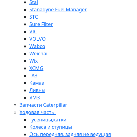
Stal
Stanadyne Fuel Manager
STC
Sure Filter
VIC
VOLVO
Wabco
Weichai
Wix
XCMG
ГАЗ
Камаз
Ливны
ЯМЗ
Запчасти Caterpillar
Ходовая часть
Гусеницы,катки
Колеса и ступицы
Ось передняя, задняя не ведущая