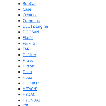
BobCat
Case
Createk
Cummins
DEUTZ Engine
DOOSAN
Ekofil
Fai Filtri
FAR
Fil Filter
Filtrec
Filtron
Flash
Hepa
HiFi Filter
HITACHI
HYDAC
HYUNDAI
JCB