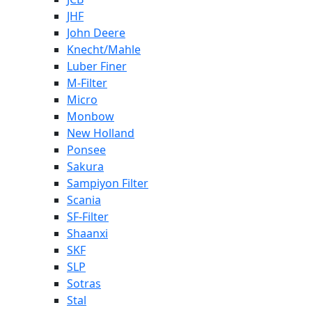
JHF
John Deere
Knecht/Mahle
Luber Finer
M-Filter
Micro
Monbow
New Holland
Ponsee
Sakura
Sampiyon Filter
Scania
SF-Filter
Shaanxi
SKF
SLP
Sotras
Stal