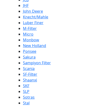
JHF
John Deere
Knecht/Mahle
Luber Finer
M-Filter
Micro
Monbow
New Holland
Ponsee
Sakura
Sampiyon Filter
Scania
SF-Filter
Shaanxi
SKF
SLP
Sotras
Stal