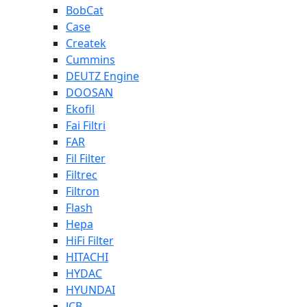
BobCat
Case
Createk
Cummins
DEUTZ Engine
DOOSAN
Ekofil
Fai Filtri
FAR
Fil Filter
Filtrec
Filtron
Flash
Hepa
HiFi Filter
HITACHI
HYDAC
HYUNDAI
JCB