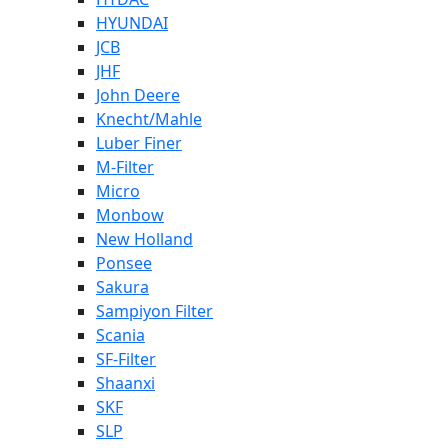
HYUNDAI
JCB
JHF
John Deere
Knecht/Mahle
Luber Finer
M-Filter
Micro
Monbow
New Holland
Ponsee
Sakura
Sampiyon Filter
Scania
SF-Filter
Shaanxi
SKF
SLP