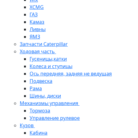
XCMG
ГАЗ
Камаз
Ливны
ЯМЗ
Запчасти Caterpillar
Ходовая часть
Гусеницы,катки
Колеса и ступицы
Ось передняя, задняя не ведущая
Подвеска
Рама
Шины, диски
Механизмы управления
Тормоза
Управление рулевое
Кузов
Кабина