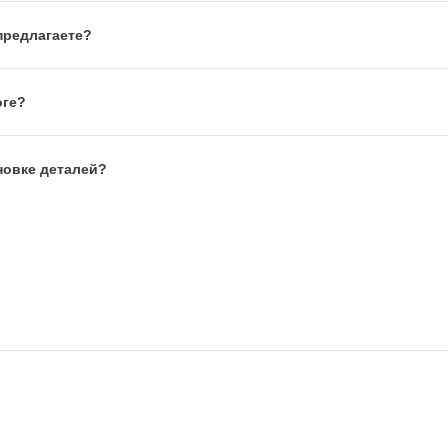
предлагаете?
оге?
новке деталей?