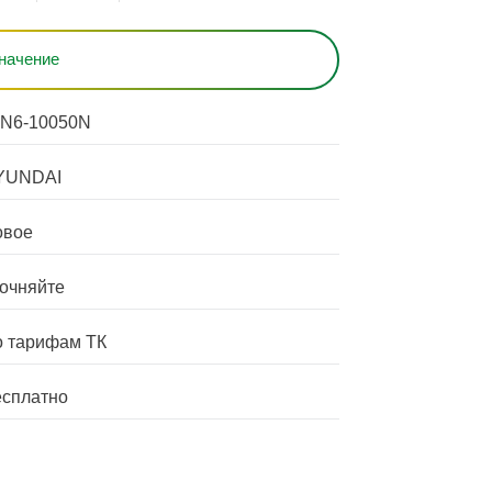
начение
N6-10050N
YUNDAI
овое
очняйте
 тарифам ТК
сплатно