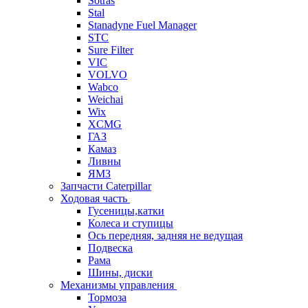
Sotras
Stal
Stanadyne Fuel Manager
STC
Sure Filter
VIC
VOLVO
Wabco
Weichai
Wix
XCMG
ГАЗ
Камаз
Ливны
ЯМЗ
Запчасти Caterpillar
Ходовая часть
Гусеницы,катки
Колеса и ступицы
Ось передняя, задняя не ведущая
Подвеска
Рама
Шины, диски
Механизмы управления
Тормоза