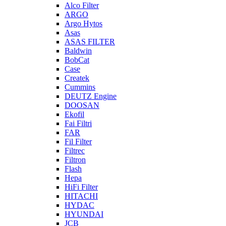
Alco Filter
ARGO
Argo Hytos
Asas
ASAS FILTER
Baldwin
BobCat
Case
Createk
Cummins
DEUTZ Engine
DOOSAN
Ekofil
Fai Filtri
FAR
Fil Filter
Filtrec
Filtron
Flash
Hepa
HiFi Filter
HITACHI
HYDAC
HYUNDAI
JCB