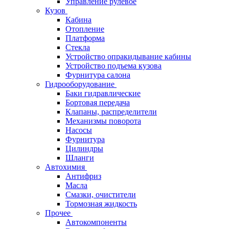
Управление рулевое
Кузов
Кабина
Отопление
Платформа
Стекла
Устройство опракидывание кабины
Устройство подъема кузова
Фурнитура салона
Гидрооборудование
Баки гидравлические
Бортовая передача
Клапаны, распределители
Механизмы поворота
Насосы
Фурнитура
Цилиндры
Шланги
Автохимия
Антифриз
Масла
Смазки, очистители
Тормозная жидкость
Прочее
Автокомпоненты