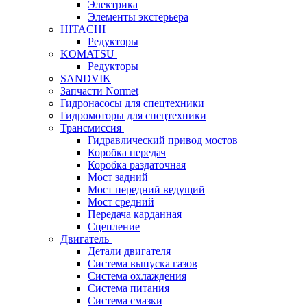
Электрика
Элементы экстерьера
HITACHI
Редукторы
KOMATSU
Редукторы
SANDVIK
Запчасти Normet
Гидронасосы для спецтехники
Гидромоторы для спецтехники
Трансмиссия
Гидравлический привод мостов
Коробка передач
Коробка раздаточная
Мост задний
Мост передний ведущий
Мост средний
Передача карданная
Сцепление
Двигатель
Детали двигателя
Система выпуска газов
Система охлаждения
Система питания
Система смазки