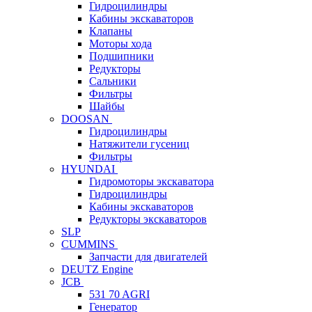
Гидроцилиндры
Кабины экскаваторов
Клапаны
Моторы хода
Подшипники
Редукторы
Сальники
Фильтры
Шайбы
DOOSAN
Гидроцилиндры
Натяжители гусениц
Фильтры
HYUNDAI
Гидромоторы экскаватора
Гидроцилиндры
Кабины экскаваторов
Редукторы экскаваторов
SLP
CUMMINS
Запчасти для двигателей
DEUTZ Engine
JCB
531 70 AGRI
Генератор