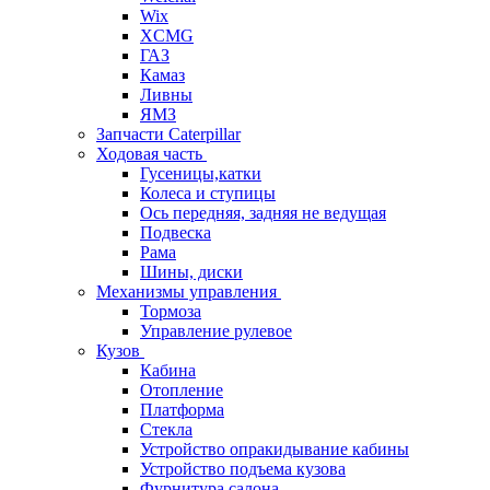
Wix
XCMG
ГАЗ
Камаз
Ливны
ЯМЗ
Запчасти Caterpillar
Ходовая часть
Гусеницы,катки
Колеса и ступицы
Ось передняя, задняя не ведущая
Подвеска
Рама
Шины, диски
Механизмы управления
Тормоза
Управление рулевое
Кузов
Кабина
Отопление
Платформа
Стекла
Устройство опракидывание кабины
Устройство подъема кузова
Фурнитура салона