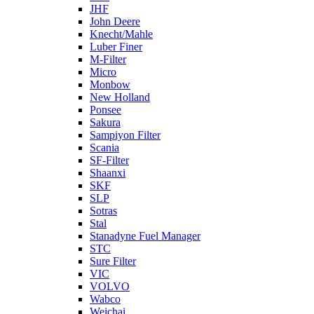
JHF
John Deere
Knecht/Mahle
Luber Finer
M-Filter
Micro
Monbow
New Holland
Ponsee
Sakura
Sampiyon Filter
Scania
SF-Filter
Shaanxi
SKF
SLP
Sotras
Stal
Stanadyne Fuel Manager
STC
Sure Filter
VIC
VOLVO
Wabco
Weichai