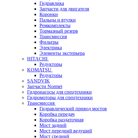
Гидравлика
Запчасти для двигателя
Коронки
Пальцы и втулки
Ремкомплекты
Тормазный резерв
Трансмиссия
Фильтры
Электрика
Элементы экстерьера
HITACHI
Редукторы
KOMATSU
Редукторы
SANDVIK
Запчасти Normet
Гидронасосы для спецтехники
Гидромоторы для спецтехники
Трансмиссия
Гидравлический привод мостов
Коробка передач
Коробка раздаточная
Мост задний
Мост передний ведущий
Мост средний