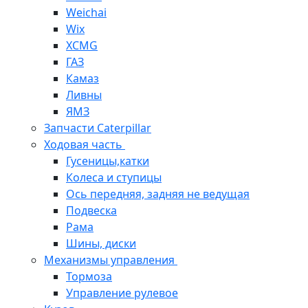
Weichai
Wix
XCMG
ГАЗ
Камаз
Ливны
ЯМЗ
Запчасти Caterpillar
Ходовая часть
Гусеницы,катки
Колеса и ступицы
Ось передняя, задняя не ведущая
Подвеска
Рама
Шины, диски
Механизмы управления
Тормоза
Управление рулевое