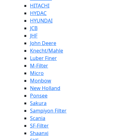
HITACHI
HYDAC
HYUNDAI
JCB
JHF
John Deere
Knecht/Mahle
Luber Finer
M-Filter
Micro
Monbow
New Holland
Ponsee
Sakura
Sampiyon Filter
Scania
SF-Filter
Shaanxi