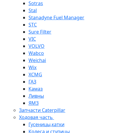
Sotras
Stal
Stanadyne Fuel Manager
STC
Sure Filter
VIC
VOLVO
Wabco
Weichai
Wix
XCMG
ГАЗ
Камаз
Ливны
ЯМЗ
Запчасти Caterpillar
Ходовая часть
Гусеницы,катки
Колеса и ступицы