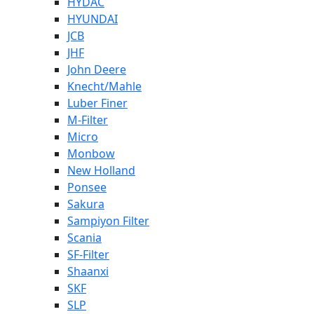
HYDAC
HYUNDAI
JCB
JHF
John Deere
Knecht/Mahle
Luber Finer
M-Filter
Micro
Monbow
New Holland
Ponsee
Sakura
Sampiyon Filter
Scania
SF-Filter
Shaanxi
SKF
SLP