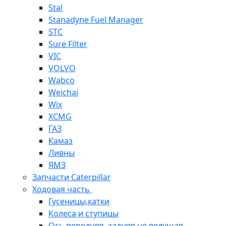
Stal
Stanadyne Fuel Manager
STC
Sure Filter
VIC
VOLVO
Wabco
Weichai
Wix
XCMG
ГАЗ
Камаз
Ливны
ЯМЗ
Запчасти Caterpillar
Ходовая часть
Гусеницы,катки
Колеса и ступицы
Ось передняя, задняя не ведущая