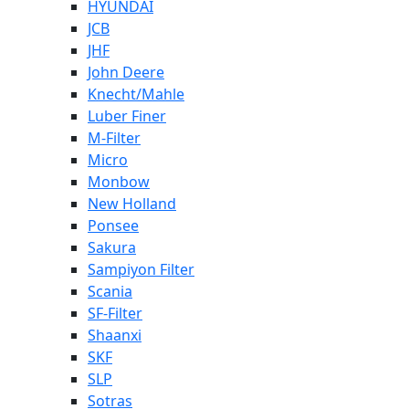
HYUNDAI
JCB
JHF
John Deere
Knecht/Mahle
Luber Finer
M-Filter
Micro
Monbow
New Holland
Ponsee
Sakura
Sampiyon Filter
Scania
SF-Filter
Shaanxi
SKF
SLP
Sotras