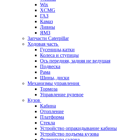
Wix
XCMG
ГАЗ
Камаз
Ливны
ЯМЗ
Запчасти Caterpillar
Ходовая часть
Гусеницы,катки
Колеса и ступицы
Ось передняя, задняя не ведущая
Подвеска
Рама
Шины, диски
Механизмы управления
Тормоза
Управление рулевое
Кузов
Кабина
Отопление
Платформа
Стекла
Устройство опракидывание кабины
Устройство подъема кузова
Фурнитура салона