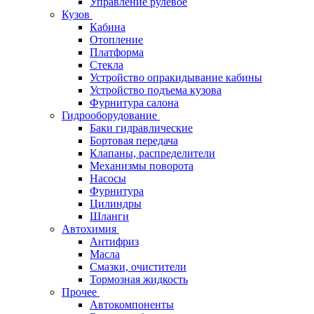
Управление рулевое
Кузов
Кабина
Отопление
Платформа
Стекла
Устройство опракидывание кабины
Устройство подъема кузова
Фурнитура салона
Гидрооборудование
Баки гидравлические
Бортовая передача
Клапаны, распределители
Механизмы поворота
Насосы
Фурнитура
Цилиндры
Шланги
Автохимия
Антифриз
Масла
Смазки, очистители
Тормозная жидкость
Прочее
Автокомпоненты