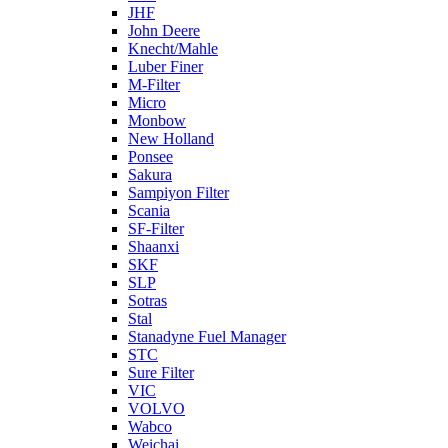
JHF
John Deere
Knecht/Mahle
Luber Finer
M-Filter
Micro
Monbow
New Holland
Ponsee
Sakura
Sampiyon Filter
Scania
SF-Filter
Shaanxi
SKF
SLP
Sotras
Stal
Stanadyne Fuel Manager
STC
Sure Filter
VIC
VOLVO
Wabco
Weichai