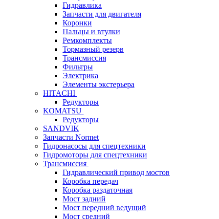
Гидравлика
Запчасти для двигателя
Коронки
Пальцы и втулки
Ремкомплекты
Тормазный резерв
Трансмиссия
Фильтры
Электрика
Элементы экстерьера
HITACHI
Редукторы
KOMATSU
Редукторы
SANDVIK
Запчасти Normet
Гидронасосы для спецтехники
Гидромоторы для спецтехники
Трансмиссия
Гидравлический привод мостов
Коробка передач
Коробка раздаточная
Мост задний
Мост передний ведущий
Мост средний