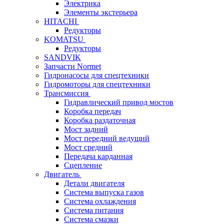
Электрика
Элементы экстерьера
HITACHI
Редукторы
KOMATSU
Редукторы
SANDVIK
Запчасти Normet
Гидронасосы для спецтехники
Гидромоторы для спецтехники
Трансмиссия
Гидравлический привод мостов
Коробка передач
Коробка раздаточная
Мост задний
Мост передний ведущий
Мост средний
Передача карданная
Сцепление
Двигатель
Детали двигателя
Система выпуска газов
Система охлаждения
Система питания
Система смазки