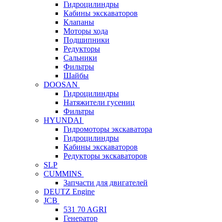
Гидроцилиндры
Кабины экскаваторов
Клапаны
Моторы хода
Подшипники
Редукторы
Сальники
Фильтры
Шайбы
DOOSAN
Гидроцилиндры
Натяжители гусениц
Фильтры
HYUNDAI
Гидромоторы экскаватора
Гидроцилиндры
Кабины экскаваторов
Редукторы экскаваторов
SLP
CUMMINS
Запчасти для двигателей
DEUTZ Engine
JCB
531 70 AGRI
Генератор