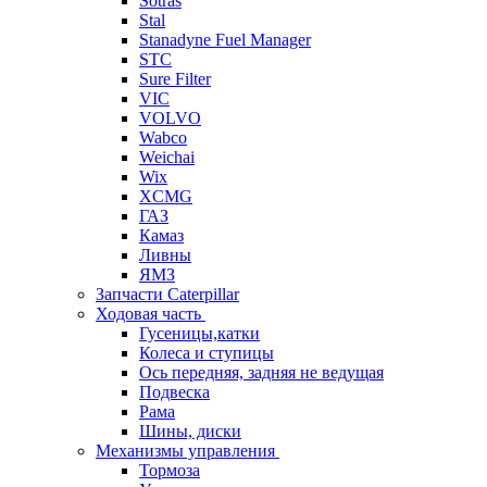
Sotras
Stal
Stanadyne Fuel Manager
STC
Sure Filter
VIC
VOLVO
Wabco
Weichai
Wix
XCMG
ГАЗ
Камаз
Ливны
ЯМЗ
Запчасти Caterpillar
Ходовая часть
Гусеницы,катки
Колеса и ступицы
Ось передняя, задняя не ведущая
Подвеска
Рама
Шины, диски
Механизмы управления
Тормоза