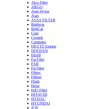
Alco Filter
ARGO
Argo Hytos
Asas
ASAS FILTER
Baldwin
BobCat
Case
Createk
Cummins
DEUTZ Engine
DOOSAN
Ekofil
Fai Filtri
FAR
Fil Filter
Filtrec
Filtron
Flash
Hepa
HiFi Filter
HITACHI
HYDAC
HYUNDAI
JCB