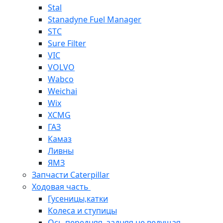
Stal
Stanadyne Fuel Manager
STC
Sure Filter
VIC
VOLVO
Wabco
Weichai
Wix
XCMG
ГАЗ
Камаз
Ливны
ЯМЗ
Запчасти Caterpillar
Ходовая часть
Гусеницы,катки
Колеса и ступицы
Ось передняя, задняя не ведущая