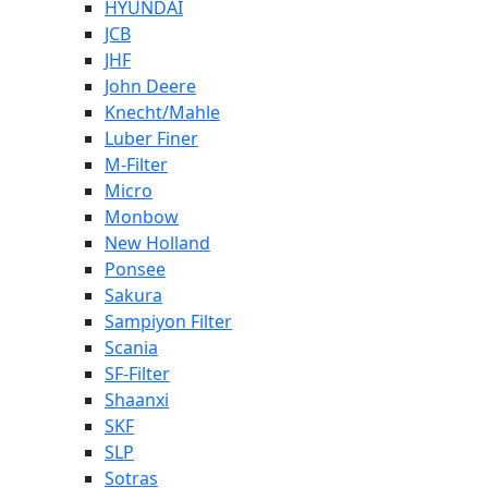
HYUNDAI
JCB
JHF
John Deere
Knecht/Mahle
Luber Finer
M-Filter
Micro
Monbow
New Holland
Ponsee
Sakura
Sampiyon Filter
Scania
SF-Filter
Shaanxi
SKF
SLP
Sotras