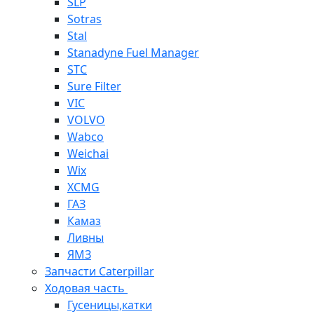
SLP
Sotras
Stal
Stanadyne Fuel Manager
STC
Sure Filter
VIC
VOLVO
Wabco
Weichai
Wix
XCMG
ГАЗ
Камаз
Ливны
ЯМЗ
Запчасти Caterpillar
Ходовая часть
Гусеницы,катки