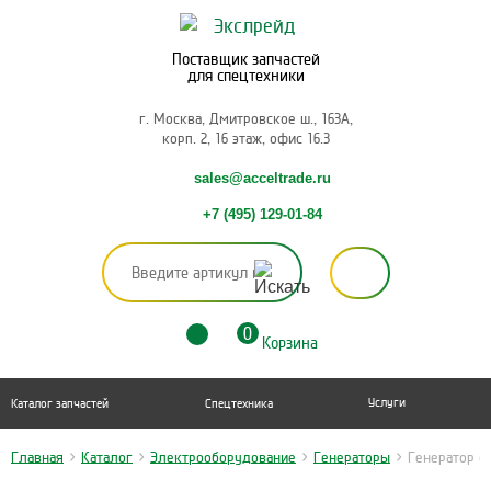
Поставщик запчастей
для спецтехники
г. Москва, Дмитровское ш., 163А,
корп. 2, 16 этаж, офис 16.3
sales@acceltrade.ru
+7 (495) 129-01-84
0
Корзина
Услуги
Каталог запчастей
Спецтехника
Главная
>
Каталог
>
Электрооборудование
>
Генераторы
>
Генератор с