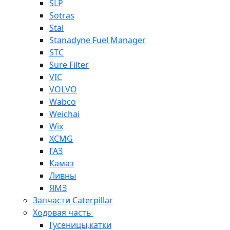
SLP
Sotras
Stal
Stanadyne Fuel Manager
STC
Sure Filter
VIC
VOLVO
Wabco
Weichai
Wix
XCMG
ГАЗ
Камаз
Ливны
ЯМЗ
Запчасти Caterpillar
Ходовая часть
Гусеницы,катки