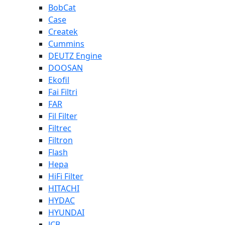
BobCat
Case
Createk
Cummins
DEUTZ Engine
DOOSAN
Ekofil
Fai Filtri
FAR
Fil Filter
Filtrec
Filtron
Flash
Hepa
HiFi Filter
HITACHI
HYDAC
HYUNDAI
JCB