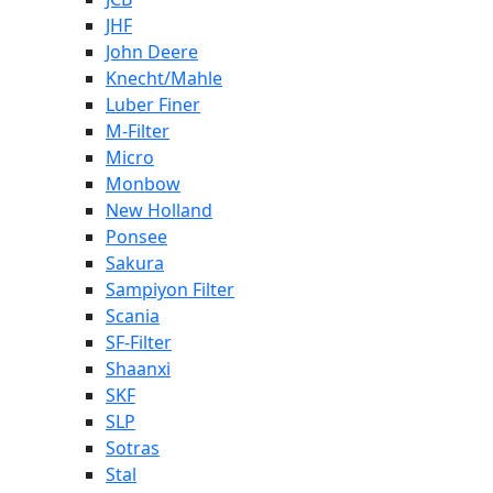
JHF
John Deere
Knecht/Mahle
Luber Finer
M-Filter
Micro
Monbow
New Holland
Ponsee
Sakura
Sampiyon Filter
Scania
SF-Filter
Shaanxi
SKF
SLP
Sotras
Stal