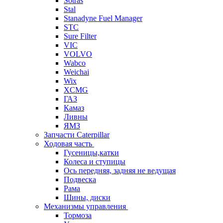
Sotras
Stal
Stanadyne Fuel Manager
STC
Sure Filter
VIC
VOLVO
Wabco
Weichai
Wix
XCMG
ГАЗ
Камаз
Ливны
ЯМЗ
Запчасти Caterpillar
Ходовая часть
Гусеницы,катки
Колеса и ступицы
Ось передняя, задняя не ведущая
Подвеска
Рама
Шины, диски
Механизмы управления
Тормоза