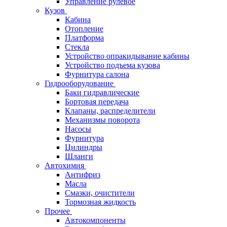
Управление рулевое
Кузов
Кабина
Отопление
Платформа
Стекла
Устройство опракидывание кабины
Устройство подъема кузова
Фурнитура салона
Гидрооборудование
Баки гидравлические
Бортовая передача
Клапаны, распределители
Механизмы поворота
Насосы
Фурнитура
Цилиндры
Шланги
Автохимия
Антифриз
Масла
Смазки, очистители
Тормозная жидкость
Прочее
Автокомпоненты