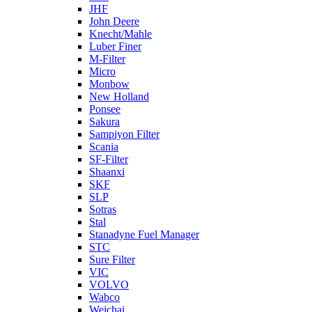
JHF
John Deere
Knecht/Mahle
Luber Finer
M-Filter
Micro
Monbow
New Holland
Ponsee
Sakura
Sampiyon Filter
Scania
SF-Filter
Shaanxi
SKF
SLP
Sotras
Stal
Stanadyne Fuel Manager
STC
Sure Filter
VIC
VOLVO
Wabco
Weichai