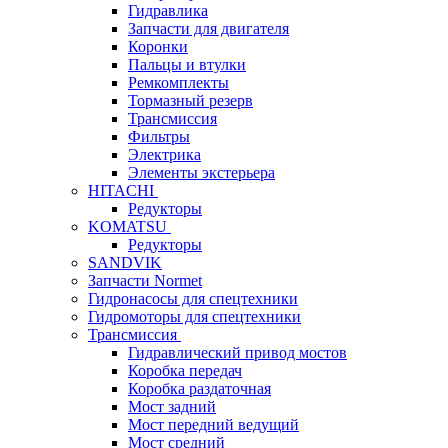
Гидравлика
Запчасти для двигателя
Коронки
Пальцы и втулки
Ремкомплекты
Тормазный резерв
Трансмиссия
Фильтры
Электрика
Элементы экстерьера
HITACHI
Редукторы
KOMATSU
Редукторы
SANDVIK
Запчасти Normet
Гидронасосы для спецтехники
Гидромоторы для спецтехники
Трансмиссия
Гидравлический привод мостов
Коробка передач
Коробка раздаточная
Мост задний
Мост передний ведущий
Мост средний