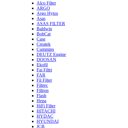
Alco Filter
ARGO
Argo Hytos
Asas
ASAS FILTER
Baldwin
BobCat
Case
Createk
Cummins
DEUTZ Engine
DOOSAN
Ekofil
Fai Filtri
FAR
Fil Filter
Filtrec
Filtron
Flash
Hepa
HiFi Filter
HITACHI
HYDAC
HYUNDAI
JCB