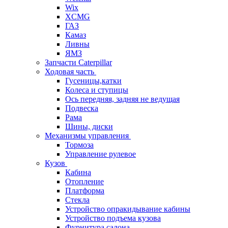
Wix
XCMG
ГАЗ
Камаз
Ливны
ЯМЗ
Запчасти Caterpillar
Ходовая часть
Гусеницы,катки
Колеса и ступицы
Ось передняя, задняя не ведущая
Подвеска
Рама
Шины, диски
Механизмы управления
Тормоза
Управление рулевое
Кузов
Кабина
Отопление
Платформа
Стекла
Устройство опракидывание кабины
Устройство подъема кузова
Фурнитура салона