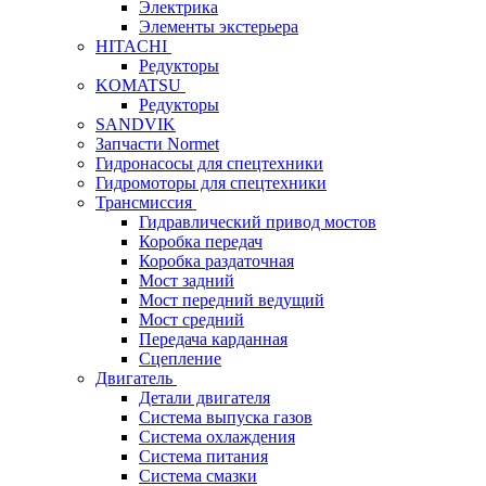
Электрика
Элементы экстерьера
HITACHI
Редукторы
KOMATSU
Редукторы
SANDVIK
Запчасти Normet
Гидронасосы для спецтехники
Гидромоторы для спецтехники
Трансмиссия
Гидравлический привод мостов
Коробка передач
Коробка раздаточная
Мост задний
Мост передний ведущий
Мост средний
Передача карданная
Сцепление
Двигатель
Детали двигателя
Система выпуска газов
Система охлаждения
Система питания
Система смазки