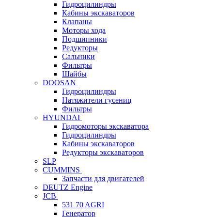
Гидроцилиндры
Кабины экскаваторов
Клапаны
Моторы хода
Подшипники
Редукторы
Сальники
Фильтры
Шайбы
DOOSAN
Гидроцилиндры
Натяжители гусениц
Фильтры
HYUNDAI
Гидромоторы экскаватора
Гидроцилиндры
Кабины экскаваторов
Редукторы экскаваторов
SLP
CUMMINS
Запчасти для двигателей
DEUTZ Engine
JCB
531 70 AGRI
Генератор