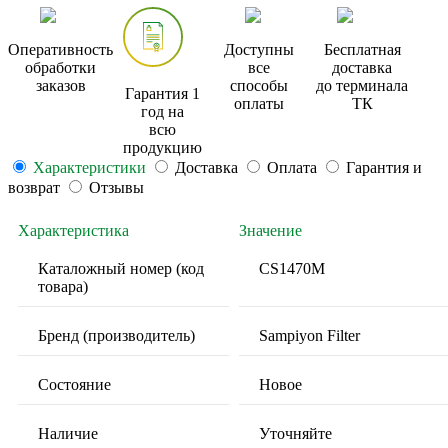
Оперативность
Доступны
Бесплатная
обработки
все
доставка
заказов
способы
до терминала
Гарантия 1
оплаты
ТК
год на
всю
продукцию
Характеристики
Доставка
Оплата
Гарантия и
возврат
Отзывы
Характеристика
Значение
Каталожный номер (код
CS1470M
товара)
Бренд (производитель)
Sampiyon Filter
Состояние
Новое
Наличие
Уточняйте