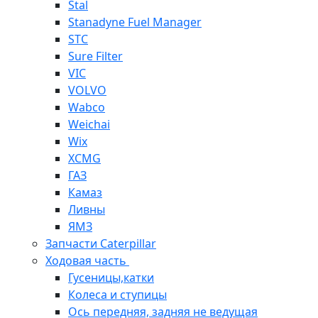
Stal
Stanadyne Fuel Manager
STC
Sure Filter
VIC
VOLVO
Wabco
Weichai
Wix
XCMG
ГАЗ
Камаз
Ливны
ЯМЗ
Запчасти Caterpillar
Ходовая часть
Гусеницы,катки
Колеса и ступицы
Ось передняя, задняя не ведущая