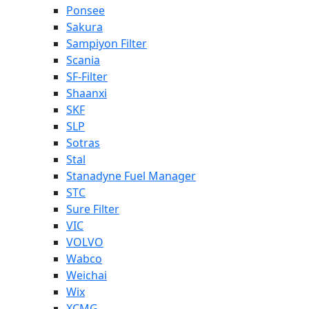
Ponsee
Sakura
Sampiyon Filter
Scania
SF-Filter
Shaanxi
SKF
SLP
Sotras
Stal
Stanadyne Fuel Manager
STC
Sure Filter
VIC
VOLVO
Wabco
Weichai
Wix
XCMG