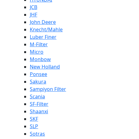
JCB
JHF
John Deere
Knecht/Mahle
Luber Finer
M-Filter
Micro
Monbow
New Holland
Ponsee
Sakura
Sampiyon Filter
Scania
SF-Filter
Shaanxi
SKF
SLP
Sotras