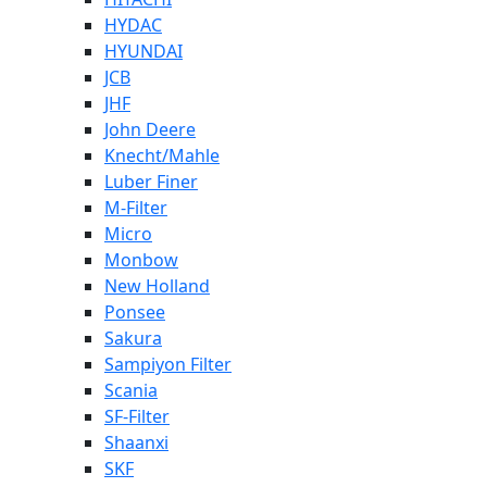
HYDAC
HYUNDAI
JCB
JHF
John Deere
Knecht/Mahle
Luber Finer
M-Filter
Micro
Monbow
New Holland
Ponsee
Sakura
Sampiyon Filter
Scania
SF-Filter
Shaanxi
SKF