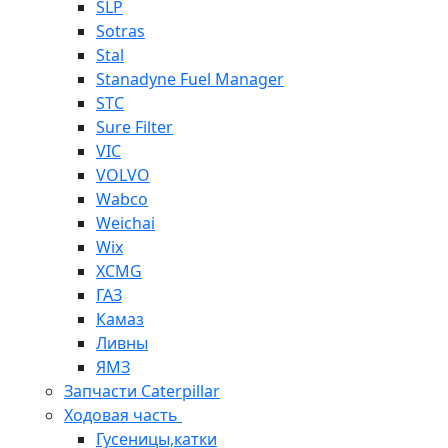
SLP
Sotras
Stal
Stanadyne Fuel Manager
STC
Sure Filter
VIC
VOLVO
Wabco
Weichai
Wix
XCMG
ГАЗ
Камаз
Ливны
ЯМЗ
Запчасти Caterpillar
Ходовая часть
Гусеницы,катки