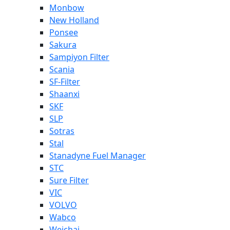
Monbow
New Holland
Ponsee
Sakura
Sampiyon Filter
Scania
SF-Filter
Shaanxi
SKF
SLP
Sotras
Stal
Stanadyne Fuel Manager
STC
Sure Filter
VIC
VOLVO
Wabco
Weichai