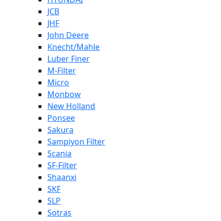
JCB
JHF
John Deere
Knecht/Mahle
Luber Finer
M-Filter
Micro
Monbow
New Holland
Ponsee
Sakura
Sampiyon Filter
Scania
SF-Filter
Shaanxi
SKF
SLP
Sotras