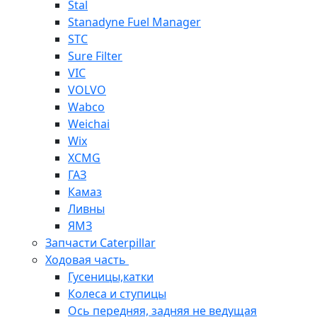
Stal
Stanadyne Fuel Manager
STC
Sure Filter
VIC
VOLVO
Wabco
Weichai
Wix
XCMG
ГАЗ
Камаз
Ливны
ЯМЗ
Запчасти Caterpillar
Ходовая часть
Гусеницы,катки
Колеса и ступицы
Ось передняя, задняя не ведущая