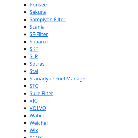
Ponsee
Sakura
Sampiyon Filter
Scania
SF-Filter
Shaanxi
SKF
SLP
Sotras
Stal
Stanadyne Fuel Manager
STC
Sure Filter
VIC
VOLVO
Wabco
Weichai
Wix
XCMG