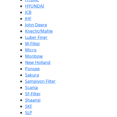
HYUNDAI
JCB
JHF
John Deere
Knecht/Mahle
Luber Finer
M-Filter
Micro
Monbow
New Holland
Ponsee
Sakura
Sampiyon Filter
Scania
SF-Filter
Shaanxi
SKF
SLP