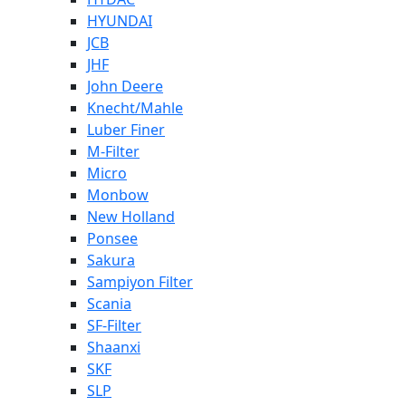
HYUNDAI
JCB
JHF
John Deere
Knecht/Mahle
Luber Finer
M-Filter
Micro
Monbow
New Holland
Ponsee
Sakura
Sampiyon Filter
Scania
SF-Filter
Shaanxi
SKF
SLP