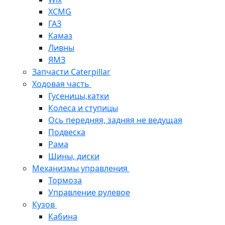
XCMG
ГАЗ
Камаз
Ливны
ЯМЗ
Запчасти Caterpillar
Ходовая часть
Гусеницы,катки
Колеса и ступицы
Ось передняя, задняя не ведущая
Подвеска
Рама
Шины, диски
Механизмы управления
Тормоза
Управление рулевое
Кузов
Кабина