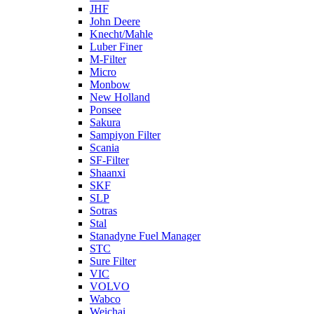
JHF
John Deere
Knecht/Mahle
Luber Finer
M-Filter
Micro
Monbow
New Holland
Ponsee
Sakura
Sampiyon Filter
Scania
SF-Filter
Shaanxi
SKF
SLP
Sotras
Stal
Stanadyne Fuel Manager
STC
Sure Filter
VIC
VOLVO
Wabco
Weichai