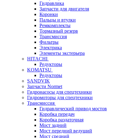
Гидравлика
Запчасти для двигателя
Коронки
Пальцы и втулки
Ремкомплекты
Тормазный резерв
Трансмиссия
Фильтры
Электрика
Элементы экстерьера
HITACHI
Редукторы
KOMATSU
Редукторы
SANDVIK
Запчасти Normet
Гидронасосы для спецтехники
Гидромоторы для спецтехники
Трансмиссия
Гидравлический привод мостов
Коробка передач
Коробка раздаточная
Мост задний
Мост передний ведущий
Мост средний