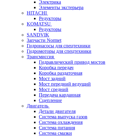
Электрика
Элементы экстерьера
HITACHI
Редукторы
KOMATSU
Редукторы
SANDVIK
Запчасти Normet
Гидронасосы для спецтехники
Гидромоторы для спецтехники
Трансмиссия
Гидравлический привод мостов
Коробка передач
Коробка раздаточная
Мост задний
Мост передний ведущий
Мост средний
Передача карданная
Сцепление
Двигатель
Детали двигателя
Система выпуска газов
Система охлаждения
Система питания
Система смазки