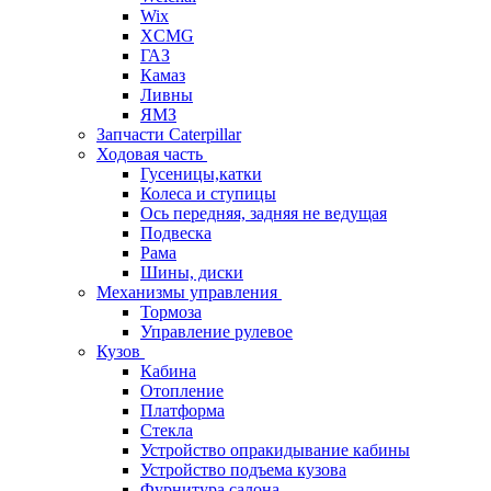
Wix
XCMG
ГАЗ
Камаз
Ливны
ЯМЗ
Запчасти Caterpillar
Ходовая часть
Гусеницы,катки
Колеса и ступицы
Ось передняя, задняя не ведущая
Подвеска
Рама
Шины, диски
Механизмы управления
Тормоза
Управление рулевое
Кузов
Кабина
Отопление
Платформа
Стекла
Устройство опракидывание кабины
Устройство подъема кузова
Фурнитура салона