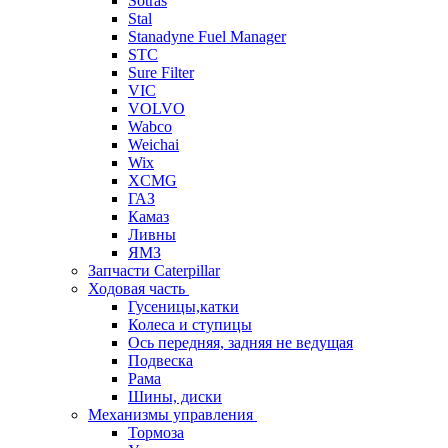
Sotras
Stal
Stanadyne Fuel Manager
STC
Sure Filter
VIC
VOLVO
Wabco
Weichai
Wix
XCMG
ГАЗ
Камаз
Ливны
ЯМЗ
Запчасти Caterpillar
Ходовая часть
Гусеницы,катки
Колеса и ступицы
Ось передняя, задняя не ведущая
Подвеска
Рама
Шины, диски
Механизмы управления
Тормоза