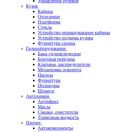
Управление рулевое
Кузов
Кабина
Отопление
Платформа
Стекла
Устройство опракидывание кабины
Устройство подъема кузова
Фурнитура салона
Гидрооборудование
Баки гидравлические
Бортовая передача
Клапаны, распределители
Механизмы поворота
Насосы
Фурнитура
Цилиндры
Шланги
Автохимия
Антифриз
Масла
Смазки, очистители
Тормозная жидкость
Прочее
Автокомпоненты