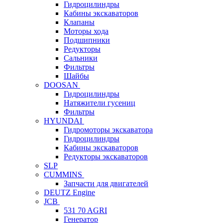
Гидроцилиндры
Кабины экскаваторов
Клапаны
Моторы хода
Подшипники
Редукторы
Сальники
Фильтры
Шайбы
DOOSAN
Гидроцилиндры
Натяжители гусениц
Фильтры
HYUNDAI
Гидромоторы экскаватора
Гидроцилиндры
Кабины экскаваторов
Редукторы экскаваторов
SLP
CUMMINS
Запчасти для двигателей
DEUTZ Engine
JCB
531 70 AGRI
Генератор