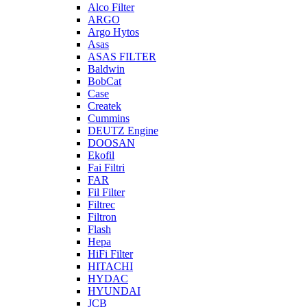
Alco Filter
ARGO
Argo Hytos
Asas
ASAS FILTER
Baldwin
BobCat
Case
Createk
Cummins
DEUTZ Engine
DOOSAN
Ekofil
Fai Filtri
FAR
Fil Filter
Filtrec
Filtron
Flash
Hepa
HiFi Filter
HITACHI
HYDAC
HYUNDAI
JCB