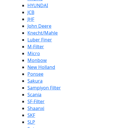
HYUNDAI
JCB
JHF
John Deere
Knecht/Mahle
Luber Finer
M-Filter
Micro
Monbow
New Holland
Ponsee
Sakura
Sampiyon Filter
Scania
SF-Filter
Shaanxi
SKF
SLP