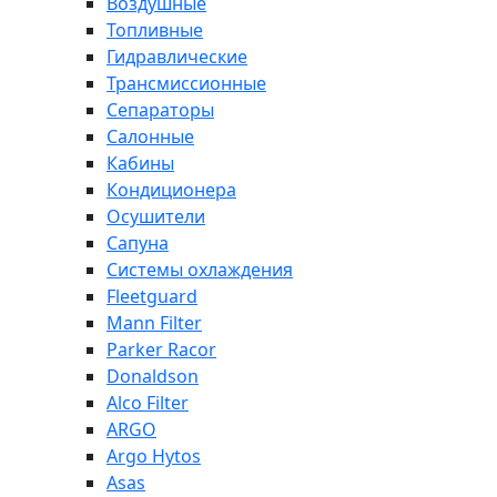
Воздушные
Топливные
Гидравлические
Трансмиссионные
Сепараторы
Салонные
Кабины
Кондиционера
Осушители
Сапуна
Системы охлаждения
Fleetguard
Mann Filter
Parker Racor
Donaldson
Alco Filter
ARGO
Argo Hytos
Asas