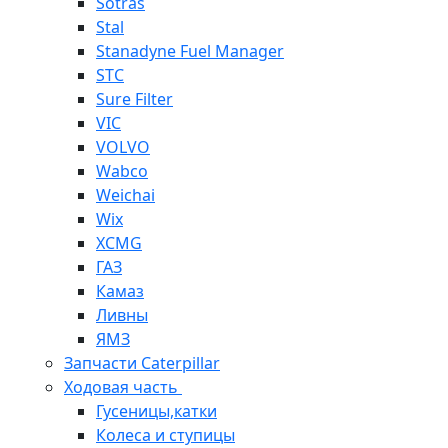
Sotras
Stal
Stanadyne Fuel Manager
STC
Sure Filter
VIC
VOLVO
Wabco
Weichai
Wix
XCMG
ГАЗ
Камаз
Ливны
ЯМЗ
Запчасти Caterpillar
Ходовая часть
Гусеницы,катки
Колеса и ступицы