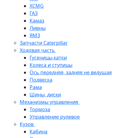
XCMG
ГАЗ
Камаз
Ливны
ЯМЗ
Запчасти Caterpillar
Ходовая часть
Гусеницы,катки
Колеса и ступицы
Ось передняя, задняя не ведущая
Подвеска
Рама
Шины, диски
Механизмы управления
Тормоза
Управление рулевое
Кузов
Кабина