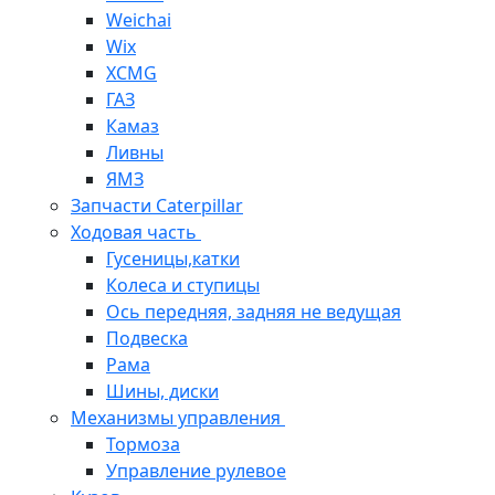
Weichai
Wix
XCMG
ГАЗ
Камаз
Ливны
ЯМЗ
Запчасти Caterpillar
Ходовая часть
Гусеницы,катки
Колеса и ступицы
Ось передняя, задняя не ведущая
Подвеска
Рама
Шины, диски
Механизмы управления
Тормоза
Управление рулевое