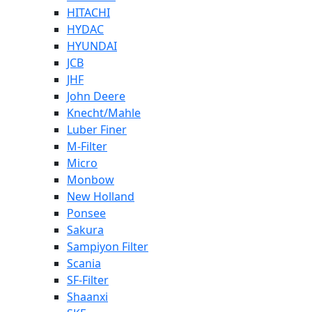
HITACHI
HYDAC
HYUNDAI
JCB
JHF
John Deere
Knecht/Mahle
Luber Finer
M-Filter
Micro
Monbow
New Holland
Ponsee
Sakura
Sampiyon Filter
Scania
SF-Filter
Shaanxi