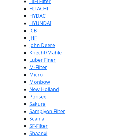
HiFi Filter
HITACHI
HYDAC
HYUNDAI
JCB
JHF
John Deere
Knecht/Mahle
Luber Finer
M-Filter
Micro
Monbow
New Holland
Ponsee
Sakura
Sampiyon Filter
Scania
SF-Filter
Shaanxi