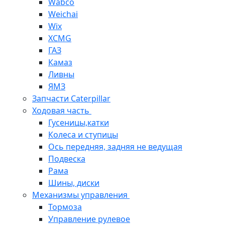
Wabco
Weichai
Wix
XCMG
ГАЗ
Камаз
Ливны
ЯМЗ
Запчасти Caterpillar
Ходовая часть
Гусеницы,катки
Колеса и ступицы
Ось передняя, задняя не ведущая
Подвеска
Рама
Шины, диски
Механизмы управления
Тормоза
Управление рулевое