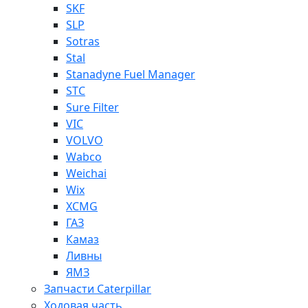
SKF
SLP
Sotras
Stal
Stanadyne Fuel Manager
STC
Sure Filter
VIC
VOLVO
Wabco
Weichai
Wix
XCMG
ГАЗ
Камаз
Ливны
ЯМЗ
Запчасти Caterpillar
Ходовая часть