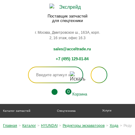
Поставщик запчастей
для спецтехники
г. Москва, Дмитровское ш., 163А, корп.
2, 16 этаж, офис 16.3
sales@acceltrade.ru
+7 (495) 129-01-84
0
Корзина
Услуги
Каталог запчастей
Спецтехника
Главная
>
Каталог
>
HYUNDAI
>
Редукторы экскаваторов
>
Хода
>
Редук