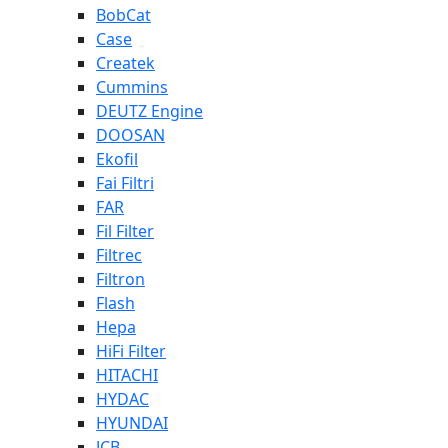
BobCat
Case
Createk
Cummins
DEUTZ Engine
DOOSAN
Ekofil
Fai Filtri
FAR
Fil Filter
Filtrec
Filtron
Flash
Hepa
HiFi Filter
HITACHI
HYDAC
HYUNDAI
JCB