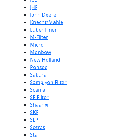
JHF
John Deere
Knecht/Mahle
Luber Finer
M-Filter
Micro
Monbow
New Holland
Ponsee
Sakura
Sampiyon Filter
Scania
SF-Filter
Shaanxi
SKF
SLP
Sotras
Stal