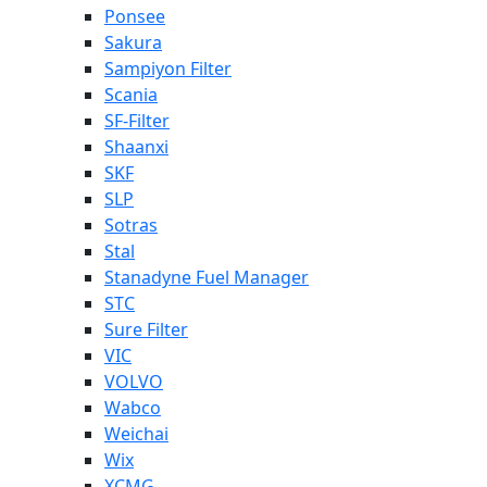
Ponsee
Sakura
Sampiyon Filter
Scania
SF-Filter
Shaanxi
SKF
SLP
Sotras
Stal
Stanadyne Fuel Manager
STC
Sure Filter
VIC
VOLVO
Wabco
Weichai
Wix
XCMG