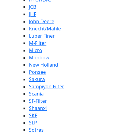
JCB
JHF
John Deere
Knecht/Mahle
Luber Finer
M-Filter
Micro
Monbow
New Holland
Ponsee
Sakura
Sampiyon Filter
Scania
SF-Filter
Shaanxi
SKF
SLP
Sotras