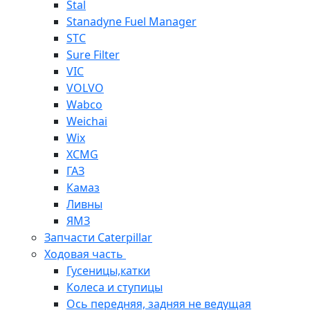
Stal
Stanadyne Fuel Manager
STC
Sure Filter
VIC
VOLVO
Wabco
Weichai
Wix
XCMG
ГАЗ
Камаз
Ливны
ЯМЗ
Запчасти Caterpillar
Ходовая часть
Гусеницы,катки
Колеса и ступицы
Ось передняя, задняя не ведущая