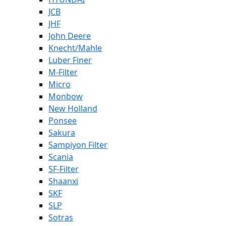
JCB
JHF
John Deere
Knecht/Mahle
Luber Finer
M-Filter
Micro
Monbow
New Holland
Ponsee
Sakura
Sampiyon Filter
Scania
SF-Filter
Shaanxi
SKF
SLP
Sotras