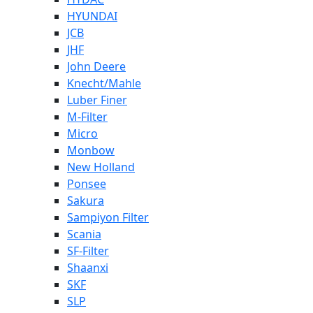
HYUNDAI
JCB
JHF
John Deere
Knecht/Mahle
Luber Finer
M-Filter
Micro
Monbow
New Holland
Ponsee
Sakura
Sampiyon Filter
Scania
SF-Filter
Shaanxi
SKF
SLP