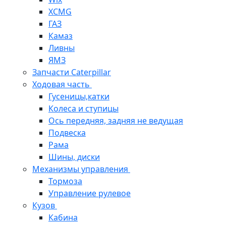
XCMG
ГАЗ
Камаз
Ливны
ЯМЗ
Запчасти Caterpillar
Ходовая часть
Гусеницы,катки
Колеса и ступицы
Ось передняя, задняя не ведущая
Подвеска
Рама
Шины, диски
Механизмы управления
Тормоза
Управление рулевое
Кузов
Кабина