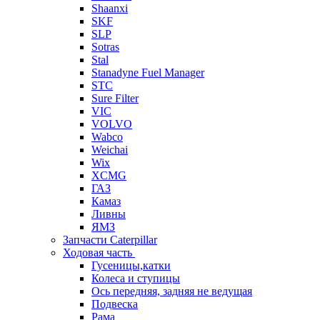
Shaanxi
SKF
SLP
Sotras
Stal
Stanadyne Fuel Manager
STC
Sure Filter
VIC
VOLVO
Wabco
Weichai
Wix
XCMG
ГАЗ
Камаз
Ливны
ЯМЗ
Запчасти Caterpillar
Ходовая часть
Гусеницы,катки
Колеса и ступицы
Ось передняя, задняя не ведущая
Подвеска
Рама