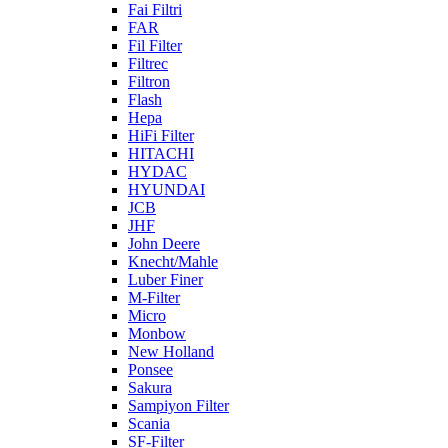
Fai Filtri
FAR
Fil Filter
Filtrec
Filtron
Flash
Hepa
HiFi Filter
HITACHI
HYDAC
HYUNDAI
JCB
JHF
John Deere
Knecht/Mahle
Luber Finer
M-Filter
Micro
Monbow
New Holland
Ponsee
Sakura
Sampiyon Filter
Scania
SF-Filter