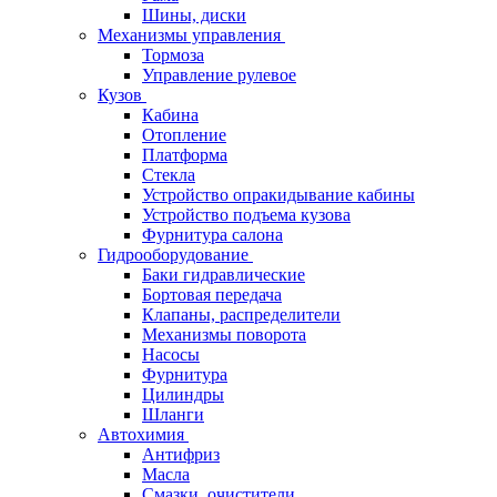
Шины, диски
Механизмы управления
Тормоза
Управление рулевое
Кузов
Кабина
Отопление
Платформа
Стекла
Устройство опракидывание кабины
Устройство подъема кузова
Фурнитура салона
Гидрооборудование
Баки гидравлические
Бортовая передача
Клапаны, распределители
Механизмы поворота
Насосы
Фурнитура
Цилиндры
Шланги
Автохимия
Антифриз
Масла
Смазки, очистители