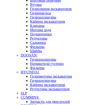
Бортовые передачи
Втулки
Гидролиния экскаваторов
Гидронасосы
Гидроцилиндры
Кабины экскаваторов
Клапаны
Моторы хода
Подшипники
Редукторы
Сальники
Фильтры
Шайбы
DOOSAN
Гидроцилиндры
Натяжители гусениц
Фильтры
HYUNDAI
Гидромоторы экскаватора
Гидроцилиндры
Кабины экскаваторов
Редукторы экскаваторов
SLP
CUMMINS
Запчасти для двигателей