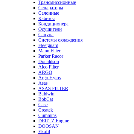
Трансмиссионные
Сепараторы
Салонные
Кабины
Кондиционера
Осушители
Сапуна
Системы охлаждения
Fleetguard
Mann Filter
Parker Racor
Donaldson
Alco Filter
ARGO
Argo Hytos
Asas
ASAS FILTER
Baldwin
BobCat
Case
Createk
Cummins
DEUTZ Engine
DOOSAN
Ekofil