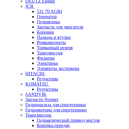
DEUTZ Engine
JCB
531 70 AGRI
Генератор
Гидравлика
Запчасти для двигателя
Коронки
Пальцы и втулки
Ремкомплекты
Тормазный резерв
Трансмиссия
Фильтры
Электрика
Элементы экстерьера
HITACHI
Редукторы
KOMATSU
Редукторы
SANDVIK
Запчасти Normet
Гидронасосы для спецтехники
Гидромоторы для спецтехники
Трансмиссия
Гидравлический привод мостов
Коробка передач