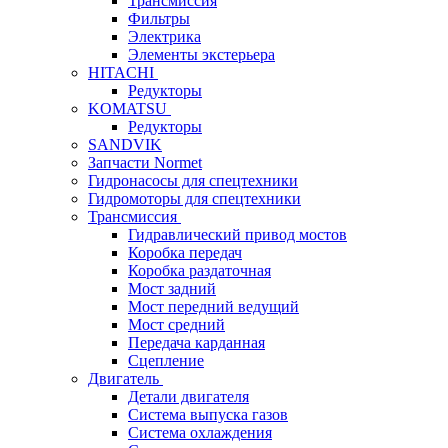
Трансмиссия
Фильтры
Электрика
Элементы экстерьера
HITACHI
Редукторы
KOMATSU
Редукторы
SANDVIK
Запчасти Normet
Гидронасосы для спецтехники
Гидромоторы для спецтехники
Трансмиссия
Гидравлический привод мостов
Коробка передач
Коробка раздаточная
Мост задний
Мост передний ведущий
Мост средний
Передача карданная
Сцепление
Двигатель
Детали двигателя
Система выпуска газов
Система охлаждения