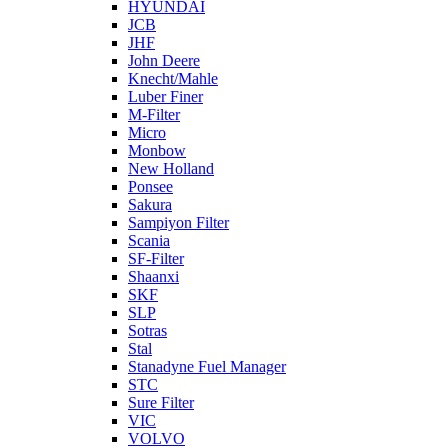
HYUNDAI
JCB
JHF
John Deere
Knecht/Mahle
Luber Finer
M-Filter
Micro
Monbow
New Holland
Ponsee
Sakura
Sampiyon Filter
Scania
SF-Filter
Shaanxi
SKF
SLP
Sotras
Stal
Stanadyne Fuel Manager
STC
Sure Filter
VIC
VOLVO