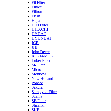
Fil Filter
Filtrec
Filtron
Flash
Hepa
HiFi Filter
HITACHI
HYDAC
HYUNDAI
JCB
JHF
John Deere
Knecht/Mahle
Luber Finer
M-Filter
Micro
Monbow
New Holland
Ponsee
Sakura
Sampiyon Filter
Scania
SF-Filter
Shaanxi
SKF