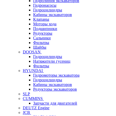
Гидролиния экскаваторов
Гидронасосы
Гидроцилиндры
Кабины экскаваторов
Клапаны
Моторы хода
Подшипники
Редукторы
Сальники
Фильтры
Шайбы
DOOSAN
Гидроцилиндры
Натяжители гусениц
Фильтры
HYUNDAI
Гидромоторы экскаватора
Гидроцилиндры
Кабины экскаваторов
Редукторы экскаваторов
SLP
CUMMINS
Запчасти для двигателей
DEUTZ Engine
JCB