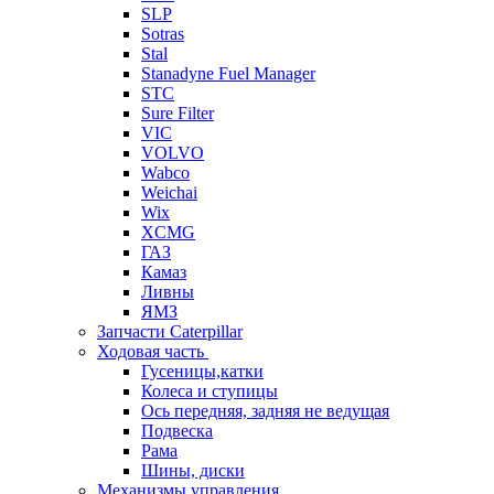
SLP
Sotras
Stal
Stanadyne Fuel Manager
STC
Sure Filter
VIC
VOLVO
Wabco
Weichai
Wix
XCMG
ГАЗ
Камаз
Ливны
ЯМЗ
Запчасти Caterpillar
Ходовая часть
Гусеницы,катки
Колеса и ступицы
Ось передняя, задняя не ведущая
Подвеска
Рама
Шины, диски
Механизмы управления