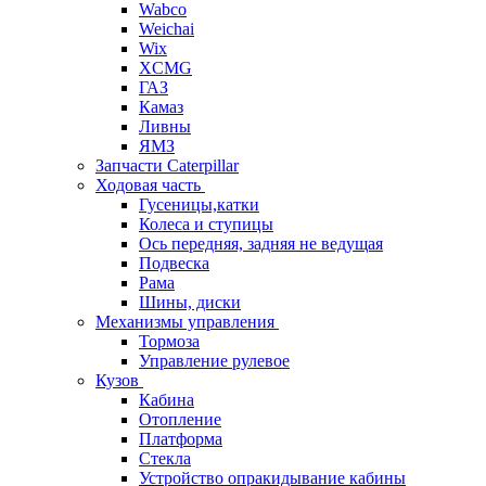
Wabco
Weichai
Wix
XCMG
ГАЗ
Камаз
Ливны
ЯМЗ
Запчасти Caterpillar
Ходовая часть
Гусеницы,катки
Колеса и ступицы
Ось передняя, задняя не ведущая
Подвеска
Рама
Шины, диски
Механизмы управления
Тормоза
Управление рулевое
Кузов
Кабина
Отопление
Платформа
Стекла
Устройство опракидывание кабины