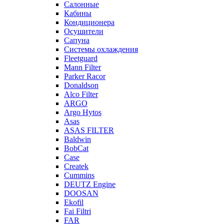
Салонные
Кабины
Кондиционера
Осушители
Сапуна
Системы охлаждения
Fleetguard
Mann Filter
Parker Racor
Donaldson
Alco Filter
ARGO
Argo Hytos
Asas
ASAS FILTER
Baldwin
BobCat
Case
Createk
Cummins
DEUTZ Engine
DOOSAN
Ekofil
Fai Filtri
FAR