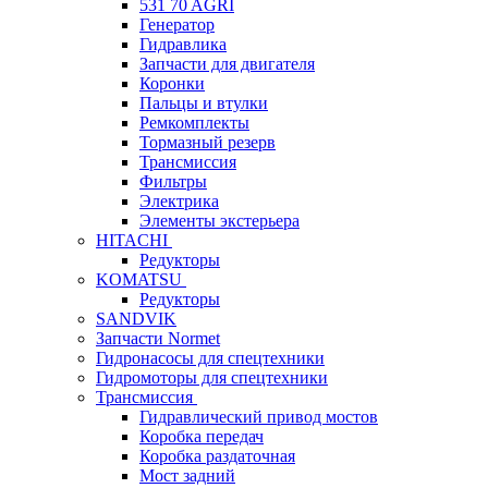
531 70 AGRI
Генератор
Гидравлика
Запчасти для двигателя
Коронки
Пальцы и втулки
Ремкомплекты
Тормазный резерв
Трансмиссия
Фильтры
Электрика
Элементы экстерьера
HITACHI
Редукторы
KOMATSU
Редукторы
SANDVIK
Запчасти Normet
Гидронасосы для спецтехники
Гидромоторы для спецтехники
Трансмиссия
Гидравлический привод мостов
Коробка передач
Коробка раздаточная
Мост задний