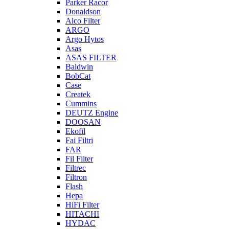
Parker Racor
Donaldson
Alco Filter
ARGO
Argo Hytos
Asas
ASAS FILTER
Baldwin
BobCat
Case
Createk
Cummins
DEUTZ Engine
DOOSAN
Ekofil
Fai Filtri
FAR
Fil Filter
Filtrec
Filtron
Flash
Hepa
HiFi Filter
HITACHI
HYDAC