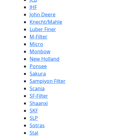
JHF
John Deere
Knecht/Mahle
Luber Finer
M-Filter
Micro
Monbow
New Holland
Ponsee
Sakura
Sampiyon Filter
Scania
SF-Filter
Shaanxi
SKF
SLP
Sotras
Stal