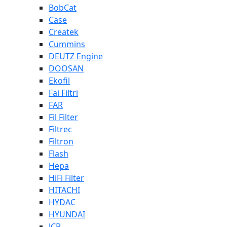
BobCat
Case
Createk
Cummins
DEUTZ Engine
DOOSAN
Ekofil
Fai Filtri
FAR
Fil Filter
Filtrec
Filtron
Flash
Hepa
HiFi Filter
HITACHI
HYDAC
HYUNDAI
JCB