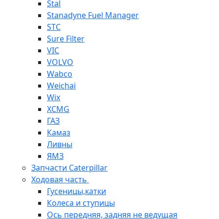
Stal
Stanadyne Fuel Manager
STC
Sure Filter
VIC
VOLVO
Wabco
Weichai
Wix
XCMG
ГАЗ
Камаз
Ливны
ЯМЗ
Запчасти Caterpillar
Ходовая часть
Гусеницы,катки
Колеса и ступицы
Ось передняя, задняя не ведущая