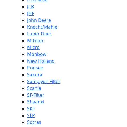
JCB
JHF
John Deere
Knecht/Mahle
Luber Finer
M-Filter
Micro
Monbow
New Holland
Ponsee
Sakura
Sampiyon Filter
Scania
SF-Filter
Shaanxi
SKF
SLP
Sotras