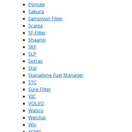
Ponsee
Sakura
Sampiyon Filter
Scania
SF-Filter
Shaanxi
SKF
SLP
Sotras
Stal
Stanadyne Fuel Manager
STC
Sure Filter
VIC
VOLVO
Wabco
Weichai
Wix
XCMG