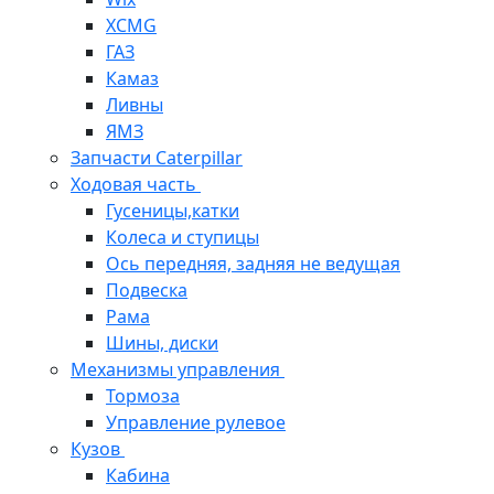
XCMG
ГАЗ
Камаз
Ливны
ЯМЗ
Запчасти Caterpillar
Ходовая часть
Гусеницы,катки
Колеса и ступицы
Ось передняя, задняя не ведущая
Подвеска
Рама
Шины, диски
Механизмы управления
Тормоза
Управление рулевое
Кузов
Кабина