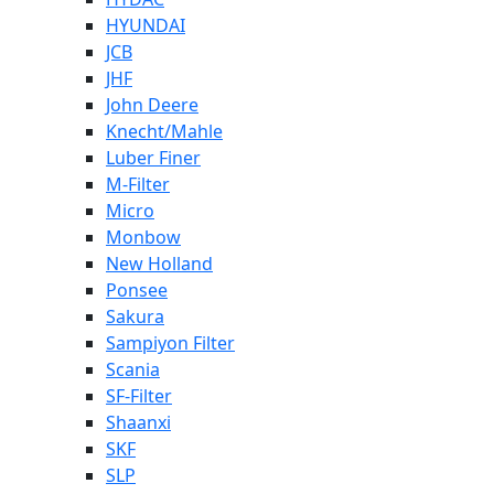
HYUNDAI
JCB
JHF
John Deere
Knecht/Mahle
Luber Finer
M-Filter
Micro
Monbow
New Holland
Ponsee
Sakura
Sampiyon Filter
Scania
SF-Filter
Shaanxi
SKF
SLP