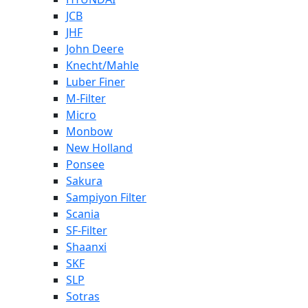
JCB
JHF
John Deere
Knecht/Mahle
Luber Finer
M-Filter
Micro
Monbow
New Holland
Ponsee
Sakura
Sampiyon Filter
Scania
SF-Filter
Shaanxi
SKF
SLP
Sotras