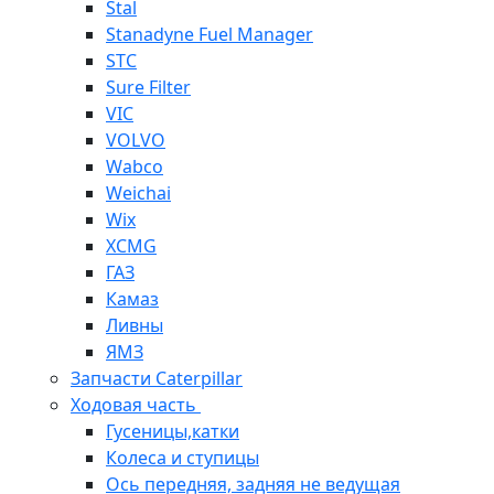
Stal
Stanadyne Fuel Manager
STC
Sure Filter
VIC
VOLVO
Wabco
Weichai
Wix
XCMG
ГАЗ
Камаз
Ливны
ЯМЗ
Запчасти Caterpillar
Ходовая часть
Гусеницы,катки
Колеса и ступицы
Ось передняя, задняя не ведущая