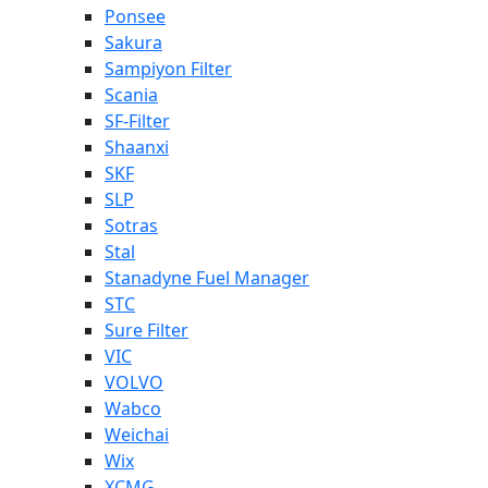
Ponsee
Sakura
Sampiyon Filter
Scania
SF-Filter
Shaanxi
SKF
SLP
Sotras
Stal
Stanadyne Fuel Manager
STC
Sure Filter
VIC
VOLVO
Wabco
Weichai
Wix
XCMG