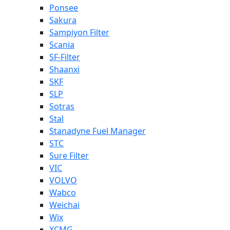
Ponsee
Sakura
Sampiyon Filter
Scania
SF-Filter
Shaanxi
SKF
SLP
Sotras
Stal
Stanadyne Fuel Manager
STC
Sure Filter
VIC
VOLVO
Wabco
Weichai
Wix
XCMG