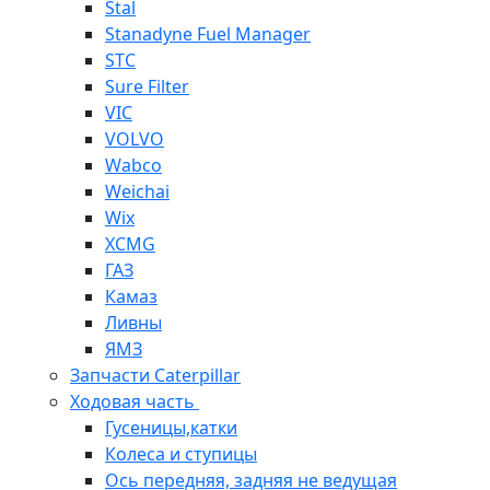
Stal
Stanadyne Fuel Manager
STC
Sure Filter
VIC
VOLVO
Wabco
Weichai
Wix
XCMG
ГАЗ
Камаз
Ливны
ЯМЗ
Запчасти Caterpillar
Ходовая часть
Гусеницы,катки
Колеса и ступицы
Ось передняя, задняя не ведущая