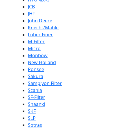
JCB
JHF
John Deere
Knecht/Mahle
Luber Finer
M-Filter
Micro
Monbow
New Holland
Ponsee
Sakura
Sampiyon Filter
Scania
SF-Filter
Shaanxi
SKF
SLP
Sotras