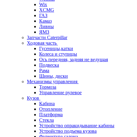
Wix
XCMG
ГАЗ
Камаз
Ливны
ЯМЗ
Запчасти Caterpillar
Ходовая часть
Гусеницы,катки
Колеса и ступицы
Ось передняя, задняя не ведущая
Подвеска
Рама
Шины, диски
Механизмы управления
Тормоза
Управление рулевое
Кузов
Кабина
Отопление
Платформа
Стекла
Устройство опракидывание кабины
Устройство подъема кузова
Фурнитура салона