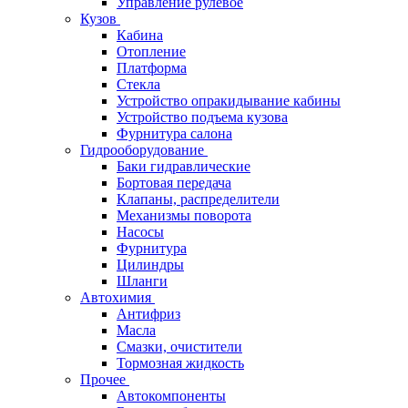
Управление рулевое
Кузов
Кабина
Отопление
Платформа
Стекла
Устройство опракидывание кабины
Устройство подъема кузова
Фурнитура салона
Гидрооборудование
Баки гидравлические
Бортовая передача
Клапаны, распределители
Механизмы поворота
Насосы
Фурнитура
Цилиндры
Шланги
Автохимия
Антифриз
Масла
Смазки, очистители
Тормозная жидкость
Прочее
Автокомпоненты