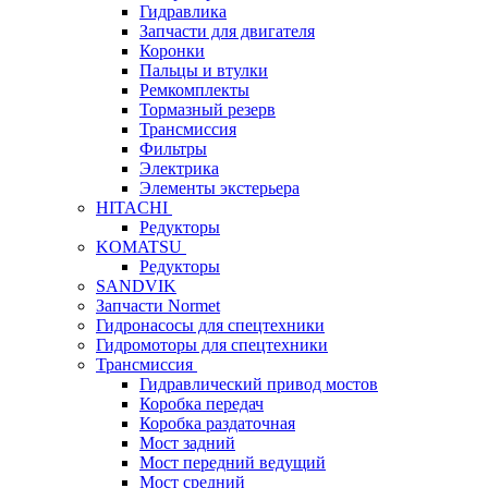
Гидравлика
Запчасти для двигателя
Коронки
Пальцы и втулки
Ремкомплекты
Тормазный резерв
Трансмиссия
Фильтры
Электрика
Элементы экстерьера
HITACHI
Редукторы
KOMATSU
Редукторы
SANDVIK
Запчасти Normet
Гидронасосы для спецтехники
Гидромоторы для спецтехники
Трансмиссия
Гидравлический привод мостов
Коробка передач
Коробка раздаточная
Мост задний
Мост передний ведущий
Мост средний