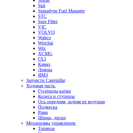
Sotras
Stal
Stanadyne Fuel Manager
STC
Sure Filter
VIC
VOLVO
Wabco
Weichai
Wix
XCMG
ГАЗ
Камаз
Ливны
ЯМЗ
Запчасти Caterpillar
Ходовая часть
Гусеницы,катки
Колеса и ступицы
Ось передняя, задняя не ведущая
Подвеска
Рама
Шины, диски
Механизмы управления
Тормоза