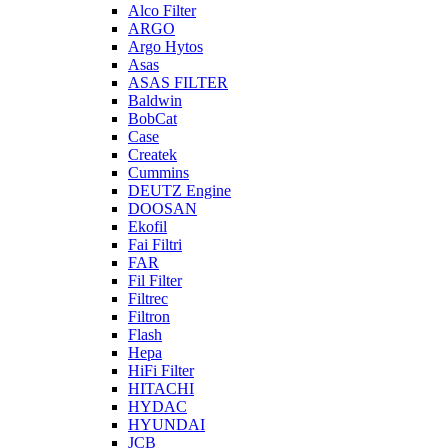
Alco Filter
ARGO
Argo Hytos
Asas
ASAS FILTER
Baldwin
BobCat
Case
Createk
Cummins
DEUTZ Engine
DOOSAN
Ekofil
Fai Filtri
FAR
Fil Filter
Filtrec
Filtron
Flash
Hepa
HiFi Filter
HITACHI
HYDAC
HYUNDAI
JCB