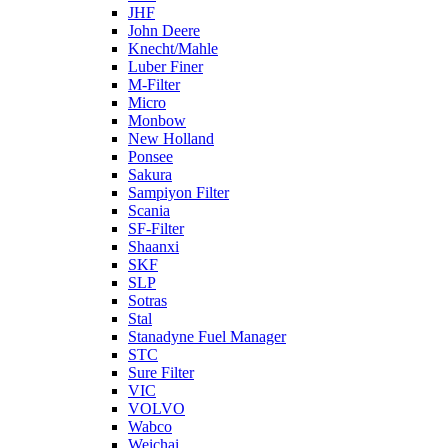
JHF
John Deere
Knecht/Mahle
Luber Finer
M-Filter
Micro
Monbow
New Holland
Ponsee
Sakura
Sampiyon Filter
Scania
SF-Filter
Shaanxi
SKF
SLP
Sotras
Stal
Stanadyne Fuel Manager
STC
Sure Filter
VIC
VOLVO
Wabco
Weichai