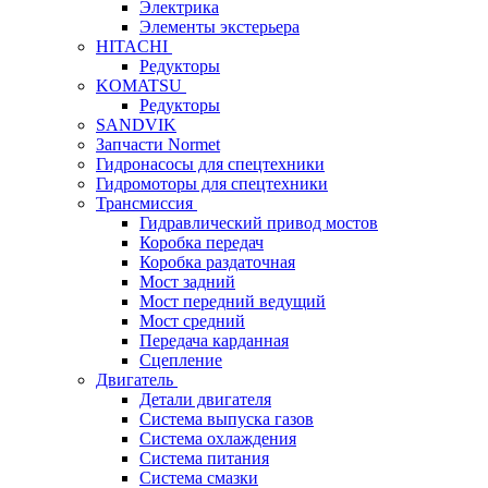
Электрика
Элементы экстерьера
HITACHI
Редукторы
KOMATSU
Редукторы
SANDVIK
Запчасти Normet
Гидронасосы для спецтехники
Гидромоторы для спецтехники
Трансмиссия
Гидравлический привод мостов
Коробка передач
Коробка раздаточная
Мост задний
Мост передний ведущий
Мост средний
Передача карданная
Сцепление
Двигатель
Детали двигателя
Система выпуска газов
Система охлаждения
Система питания
Система смазки