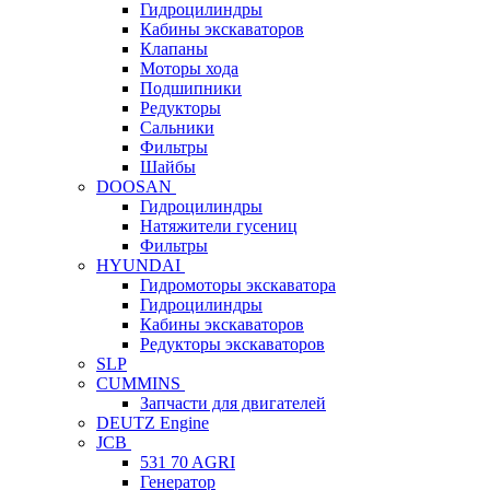
Гидроцилиндры
Кабины экскаваторов
Клапаны
Моторы хода
Подшипники
Редукторы
Сальники
Фильтры
Шайбы
DOOSAN
Гидроцилиндры
Натяжители гусениц
Фильтры
HYUNDAI
Гидромоторы экскаватора
Гидроцилиндры
Кабины экскаваторов
Редукторы экскаваторов
SLP
CUMMINS
Запчасти для двигателей
DEUTZ Engine
JCB
531 70 AGRI
Генератор