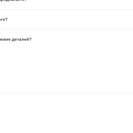
оге?
новке деталей?