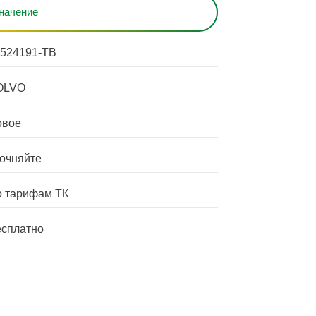
начение
524191-TB
OLVO
овое
очняйте
 тарифам ТК
сплатно