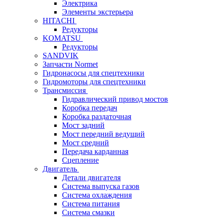
Электрика
Элементы экстерьера
HITACHI
Редукторы
KOMATSU
Редукторы
SANDVIK
Запчасти Normet
Гидронасосы для спецтехники
Гидромоторы для спецтехники
Трансмиссия
Гидравлический привод мостов
Коробка передач
Коробка раздаточная
Мост задний
Мост передний ведущий
Мост средний
Передача карданная
Сцепление
Двигатель
Детали двигателя
Система выпуска газов
Система охлаждения
Система питания
Система смазки