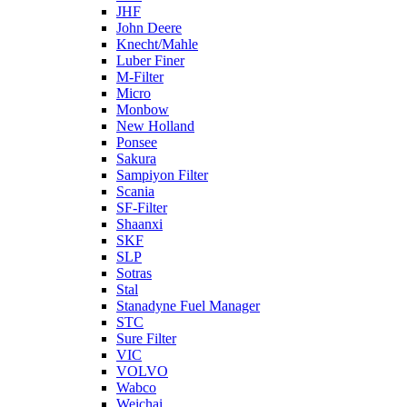
JHF
John Deere
Knecht/Mahle
Luber Finer
M-Filter
Micro
Monbow
New Holland
Ponsee
Sakura
Sampiyon Filter
Scania
SF-Filter
Shaanxi
SKF
SLP
Sotras
Stal
Stanadyne Fuel Manager
STC
Sure Filter
VIC
VOLVO
Wabco
Weichai