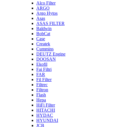
Alco Filter
ARGO
Argo Hytos
Asas
ASAS FILTER
Baldwin
BobCat
Case
Createk
Cummins
DEUTZ Engine
DOOSAN
Ekofil
Fai Filtri
FAR
Fil Filter
Filtrec
Filtron
Flash
Hepa
HiFi Filter
HITACHI
HYDAC
HYUNDAI
JCB