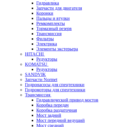
Гидравлика
Запчасти для двигателя
Коронки
Пальцы и втулки
Ремкомплекты
Тормазный резерв
Трансмиссия
Фильтры
Электрика
Элементы экстерьера
HITACHI
Редукторы
KOMATSU
Редукторы
SANDVIK
Запчасти Normet
Гидронасосы для спецтехники
Гидромоторы для спецтехники
Трансмиссия
Гидравлический привод мостов
Коробка передач
Коробка раздаточная
Мост задний
Мост передний ведущий
Мост средний