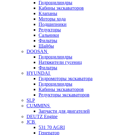
Гидроцилиндры
Кабины экскаваторов
Клапаны
Моторы хода
Подшипники
Редукторы
Сальники
Фильтры
Шайбы
DOOSAN
Гидроцилиндры
Натяжители гусениц
Фильтры
HYUNDAI
Гидромоторы экскаватора
Гидроцилиндры
Кабины экскаваторов
Редукторы экскаваторов
SLP
CUMMINS
Запчасти для двигателей
DEUTZ Engine
JCB
531 70 AGRI
Генератор