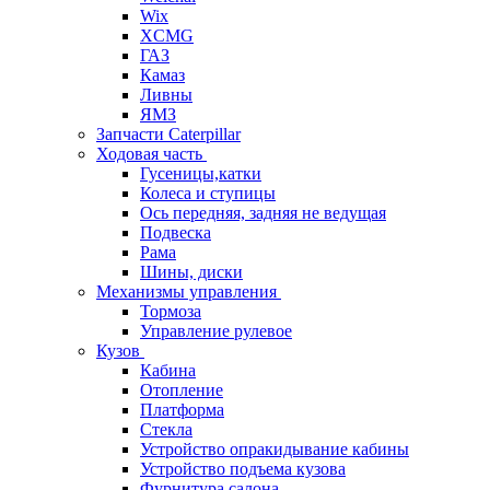
Wix
XCMG
ГАЗ
Камаз
Ливны
ЯМЗ
Запчасти Caterpillar
Ходовая часть
Гусеницы,катки
Колеса и ступицы
Ось передняя, задняя не ведущая
Подвеска
Рама
Шины, диски
Механизмы управления
Тормоза
Управление рулевое
Кузов
Кабина
Отопление
Платформа
Стекла
Устройство опракидывание кабины
Устройство подъема кузова
Фурнитура салона