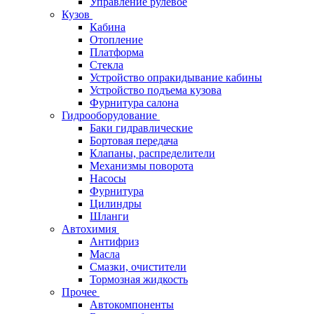
Управление рулевое
Кузов
Кабина
Отопление
Платформа
Стекла
Устройство опракидывание кабины
Устройство подъема кузова
Фурнитура салона
Гидрооборудование
Баки гидравлические
Бортовая передача
Клапаны, распределители
Механизмы поворота
Насосы
Фурнитура
Цилиндры
Шланги
Автохимия
Антифриз
Масла
Смазки, очистители
Тормозная жидкость
Прочее
Автокомпоненты