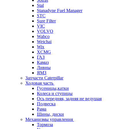
Sotras
Stal
Stanadyne Fuel Manager
STC
Sure Filter
VIC
VOLVO
Wabco
Weichai
Wix
XCMG
ГАЗ
Камаз
Ливны
ЯМЗ
Запчасти Caterpillar
Ходовая часть
Гусеницы,катки
Колеса и ступицы
Ось передняя, задняя не ведущая
Подвеска
Рама
Шины, диски
Механизмы управления
Тормоза