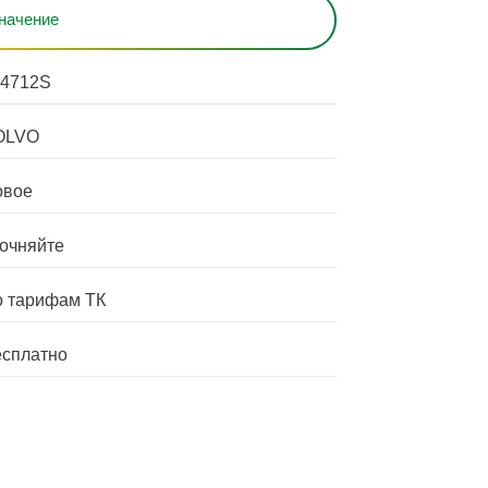
начение
84712S
OLVO
овое
очняйте
 тарифам ТК
сплатно