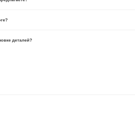
оге?
новке деталей?