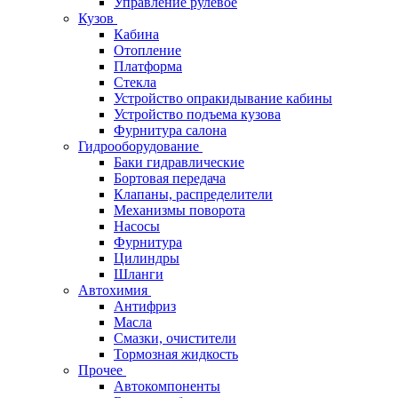
Управление рулевое
Кузов
Кабина
Отопление
Платформа
Стекла
Устройство опракидывание кабины
Устройство подъема кузова
Фурнитура салона
Гидрооборудование
Баки гидравлические
Бортовая передача
Клапаны, распределители
Механизмы поворота
Насосы
Фурнитура
Цилиндры
Шланги
Автохимия
Антифриз
Масла
Смазки, очистители
Тормозная жидкость
Прочее
Автокомпоненты