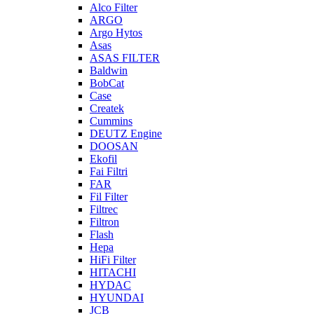
Alco Filter
ARGO
Argo Hytos
Asas
ASAS FILTER
Baldwin
BobCat
Case
Createk
Cummins
DEUTZ Engine
DOOSAN
Ekofil
Fai Filtri
FAR
Fil Filter
Filtrec
Filtron
Flash
Hepa
HiFi Filter
HITACHI
HYDAC
HYUNDAI
JCB