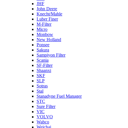
JHF
John Deere
Knecht/Mahle
Luber Finer
M-Filter
Micro
Monbow
New Holland
Ponsee
Sakura
Sampiyon Filter
Scania
SF-Filter
Shaanxi
SKF
SLP
Sotras
Stal
Stanadyne Fuel Manager
STC
Sure Filter
VIC
VOLVO
Wabco
Weichai