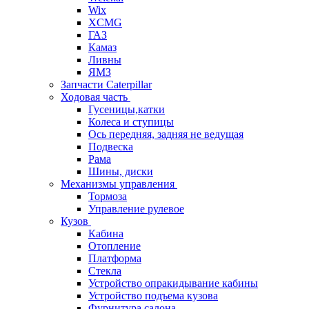
Wix
XCMG
ГАЗ
Камаз
Ливны
ЯМЗ
Запчасти Caterpillar
Ходовая часть
Гусеницы,катки
Колеса и ступицы
Ось передняя, задняя не ведущая
Подвеска
Рама
Шины, диски
Механизмы управления
Тормоза
Управление рулевое
Кузов
Кабина
Отопление
Платформа
Стекла
Устройство опракидывание кабины
Устройство подъема кузова
Фурнитура салона