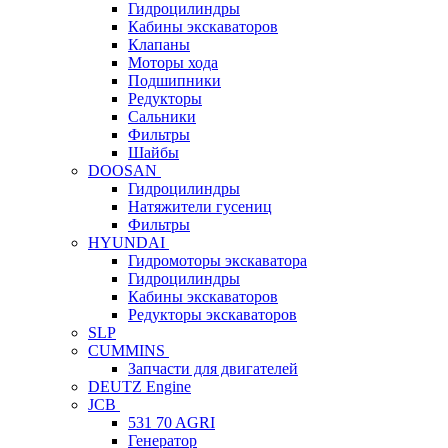
Гидроцилиндры
Кабины экскаваторов
Клапаны
Моторы хода
Подшипники
Редукторы
Сальники
Фильтры
Шайбы
DOOSAN
Гидроцилиндры
Натяжители гусениц
Фильтры
HYUNDAI
Гидромоторы экскаватора
Гидроцилиндры
Кабины экскаваторов
Редукторы экскаваторов
SLP
CUMMINS
Запчасти для двигателей
DEUTZ Engine
JCB
531 70 AGRI
Генератор