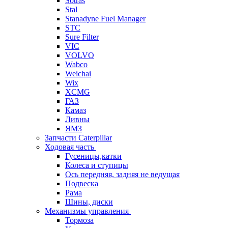
Sotras
Stal
Stanadyne Fuel Manager
STC
Sure Filter
VIC
VOLVO
Wabco
Weichai
Wix
XCMG
ГАЗ
Камаз
Ливны
ЯМЗ
Запчасти Caterpillar
Ходовая часть
Гусеницы,катки
Колеса и ступицы
Ось передняя, задняя не ведущая
Подвеска
Рама
Шины, диски
Механизмы управления
Тормоза