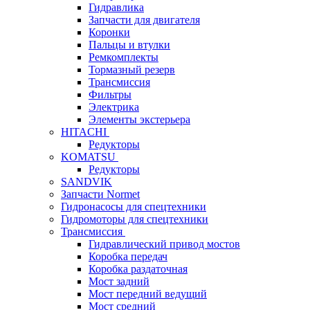
Гидравлика
Запчасти для двигателя
Коронки
Пальцы и втулки
Ремкомплекты
Тормазный резерв
Трансмиссия
Фильтры
Электрика
Элементы экстерьера
HITACHI
Редукторы
KOMATSU
Редукторы
SANDVIK
Запчасти Normet
Гидронасосы для спецтехники
Гидромоторы для спецтехники
Трансмиссия
Гидравлический привод мостов
Коробка передач
Коробка раздаточная
Мост задний
Мост передний ведущий
Мост средний