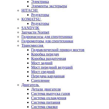
Электрика
Элементы экстерьера
HITACHI
Редукторы
KOMATSU
Редукторы
SANDVIK
Запчасти Normet
Гидронасосы для спецтехники
Гидромоторы для спецтехники
Трансмиссия
Гидравлический привод мостов
Коробка передач
Коробка раздаточная
Мост задний
Мост передний ведущий
Мост средний
Передача карданная
Сцепление
Двигатель
Детали двигателя
Система выпуска газов
Система охлаждения
Система питания
Система смазки