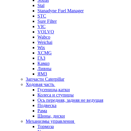
Sotras
Stal
Stanadyne Fuel Manager
STC
Sure Filter
VIC
VOLVO
Wabco
Weichai
Wix
XCMG
ГАЗ
Камаз
Ливны
ЯМЗ
Запчасти Caterpillar
Ходовая часть
Гусеницы,катки
Колеса и ступицы
Ось передняя, задняя не ведущая
Подвеска
Рама
Шины, диски
Механизмы управления
Тормоза