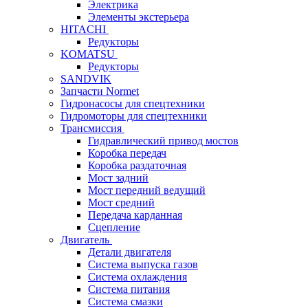
Электрика
Элементы экстерьера
HITACHI
Редукторы
KOMATSU
Редукторы
SANDVIK
Запчасти Normet
Гидронасосы для спецтехники
Гидромоторы для спецтехники
Трансмиссия
Гидравлический привод мостов
Коробка передач
Коробка раздаточная
Мост задний
Мост передний ведущий
Мост средний
Передача карданная
Сцепление
Двигатель
Детали двигателя
Система выпуска газов
Система охлаждения
Система питания
Система смазки