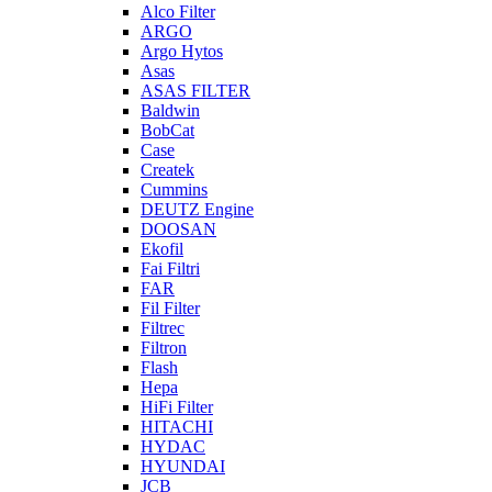
Alco Filter
ARGO
Argo Hytos
Asas
ASAS FILTER
Baldwin
BobCat
Case
Createk
Cummins
DEUTZ Engine
DOOSAN
Ekofil
Fai Filtri
FAR
Fil Filter
Filtrec
Filtron
Flash
Hepa
HiFi Filter
HITACHI
HYDAC
HYUNDAI
JCB