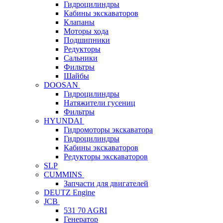
Гидроцилиндры
Кабины экскаваторов
Клапаны
Моторы хода
Подшипники
Редукторы
Сальники
Фильтры
Шайбы
DOOSAN
Гидроцилиндры
Натяжители гусениц
Фильтры
HYUNDAI
Гидромоторы экскаватора
Гидроцилиндры
Кабины экскаваторов
Редукторы экскаваторов
SLP
CUMMINS
Запчасти для двигателей
DEUTZ Engine
JCB
531 70 AGRI
Генератор