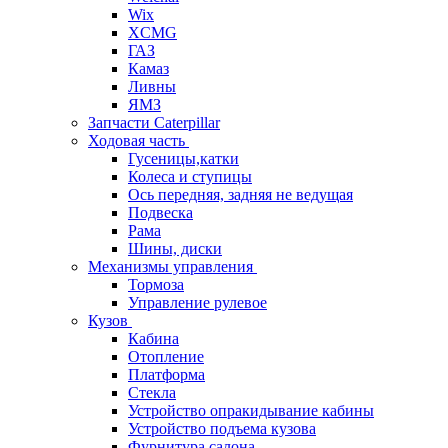
Wix
XCMG
ГАЗ
Камаз
Ливны
ЯМЗ
Запчасти Caterpillar
Ходовая часть
Гусеницы,катки
Колеса и ступицы
Ось передняя, задняя не ведущая
Подвеска
Рама
Шины, диски
Механизмы управления
Тормоза
Управление рулевое
Кузов
Кабина
Отопление
Платформа
Стекла
Устройство опракидывание кабины
Устройство подъема кузова
Фурнитура салона