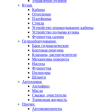
Управление рулевое
Кузов
Кабина
Отопление
Платформа
Стекла
Устройство опракидывание кабины
Устройство подъема кузова
Фурнитура салона
Гидрооборудование
Баки гидравлические
Бортовая передача
Клапаны, распределители
Механизмы поворота
Насосы
Фурнитура
Цилиндры
Шланги
Автохимия
Антифриз
Масла
Смазки, очистители
Тормозная жидкость
Прочее
Автокомпоненты