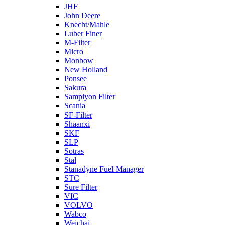
JHF
John Deere
Knecht/Mahle
Luber Finer
M-Filter
Micro
Monbow
New Holland
Ponsee
Sakura
Sampiyon Filter
Scania
SF-Filter
Shaanxi
SKF
SLP
Sotras
Stal
Stanadyne Fuel Manager
STC
Sure Filter
VIC
VOLVO
Wabco
Weichai