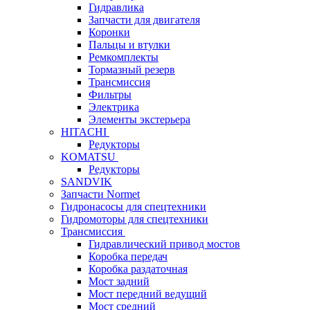
Гидравлика
Запчасти для двигателя
Коронки
Пальцы и втулки
Ремкомплекты
Тормазный резерв
Трансмиссия
Фильтры
Электрика
Элементы экстерьера
HITACHI
Редукторы
KOMATSU
Редукторы
SANDVIK
Запчасти Normet
Гидронасосы для спецтехники
Гидромоторы для спецтехники
Трансмиссия
Гидравлический привод мостов
Коробка передач
Коробка раздаточная
Мост задний
Мост передний ведущий
Мост средний